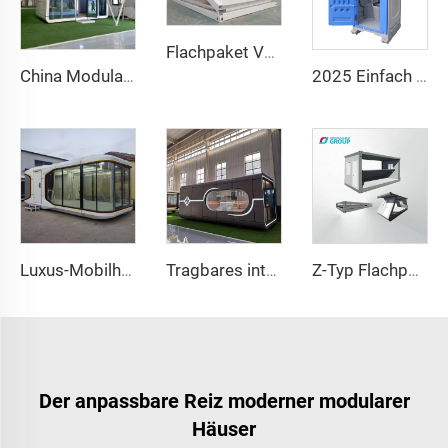
Flachpaket Vorfabriziert Schnell Faltbar Tragbar Modul 20ft 40ft Faltbares Mobiles Container Mini Haus Häuser
China Modular Home Capsule House Preis Vorgefertigte Apfelhütte zum Verkauf 20ft
2025 Einfach zu installierende öffentliche Toilette, tragbare Luxus-Badezimmertoilette und Duschraum, tragbare Außentoilette
Luxus-Mobilheim, faltbarer Container, neues Raumkapsel-Design aus Stahl und Sandwichpaneelen für Heimbüro
Tragbares integriertes Zimmer aus Stahlkonstruktion, vorgefertigtes Haus im Space-Capsule-Stil, inspiriertes Gästehaus für Sehenswürdigkeiten und Campingplätze
Z-Typ Flachpack-Faltcontainerhaus, hochwertig, direkter Fabrikverkauf, schnelle Montage, vorgefertigtes Büro-Falthaus
Der anpassbare Reiz moderner modularer
Häuser