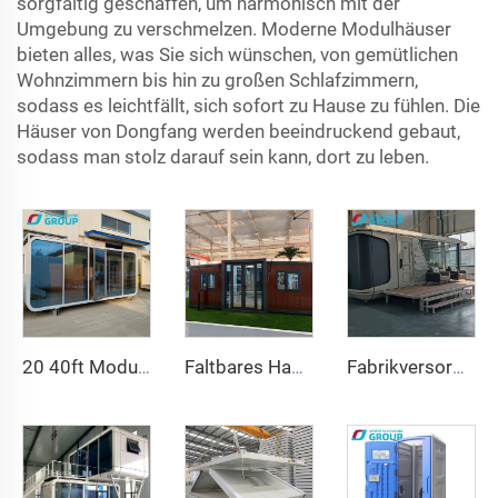
sorgfältig geschaffen, um harmonisch mit der
Umgebung zu verschmelzen. Moderne Modulhäuser
bieten alles, was Sie sich wünschen, von gemütlichen
Wohnzimmern bis hin zu großen Schlafzimmern,
sodass es leichtfällt, sich sofort zu Hause zu fühlen. Die
Häuser von Dongfang werden beeindruckend gebaut,
sodass man stolz darauf sein kann, dort zu leben.
20 40ft Modulare Fertighäuser Kleine Container Büro Tragbares Apple House Pod Bewegliche Apple Cabin
Faltbares Haus 20ft 40ft vorgefertigtes tragbares Containerhaus Erweiterbares Mobilhaus 3 Schlafzimmer Modulares vorgefertigtes erweiterbares Haus
Fabrikversorgung Luxus 20ft Containerhaus Komfortables kleines Raumkapselhaus Fertigbaustahl Modularbett Hotelkabine Bürogebrauch