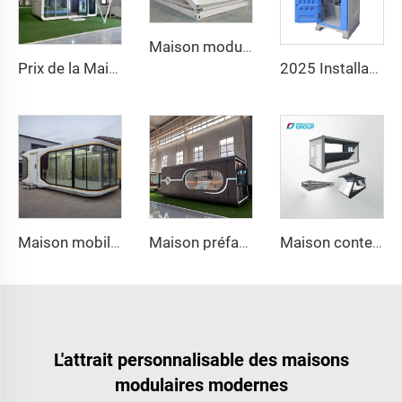
Maison modulaire pliable et portable 20ft 40ft en kit
Prix de la Maison Modulaire Capsule Chinoise Conteneur Préfabriqué Cabine Apple à Vendre 20ft
2025 Installation Facile WC Public Portable Toilette Luxe Salle de Bain Portable et Cabine de Douche Toilette Outdoor
Maison mobile de luxe, conteneur pliable, nouvelle conception en capsule spatiale, acier et panneaux sandwich, pour bureau ou habitation
Maison préfabriquée en structure d'acier à pièce intégrée portable, maison d'hôtes inspirée de capsule spatiale pour zones touristiques et campings
Maison conteneur pliante Z Type, à plat, haute qualité, vente directe usine, installation rapide, bureau préfabriqué, maison pliante
L'attrait personnalisable des maisons
modulaires modernes