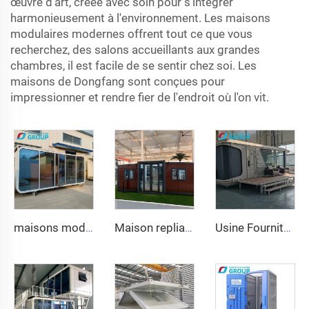
œuvre d'art, créée avec soin pour s'intégrer
harmonieusement à l'environnement. Les maisons
modulaires modernes offrent tout ce que vous
recherchez, des salons accueillants aux grandes
chambres, il est facile de se sentir chez soi. Les
maisons de Dongfang sont conçues pour
impressionner et rendre fier de l'endroit où l'on vit.
maisons modulaires préfabriquées de 20 à 40 pieds Conteneurs de bureaux portables Tiny Homes Cabine Apple Mouvable
Maison repliable 20ft 40ft Préfabriquée Portable Conteneur Maison Mobile Extensible 3 Chambres Modulaire Préfabriquée Maison Extensible
Usine Fourniture Luxe 20 pieds Conteneur Maison Confortable Petit Espace Capsule Maison Préfabriquée Acier Modulaire Lit Hôtel Cabine Bureau