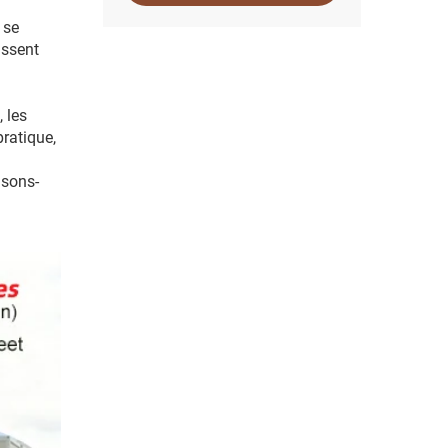
 se
issent
 les
ratique,
isons-