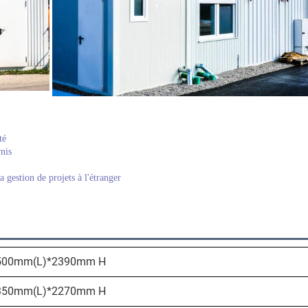
té 
nis 
 gestion de projets à l'étranger 
500mm(L)*2390mm H
350mm(L)*2270mm H