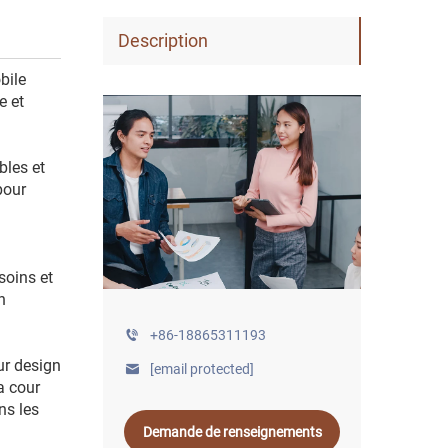
Description
bile
e et
bles et
pour
soins et
n
+86-18865311193
ur design
[email protected]
a cour
ns les
Demande de renseignements