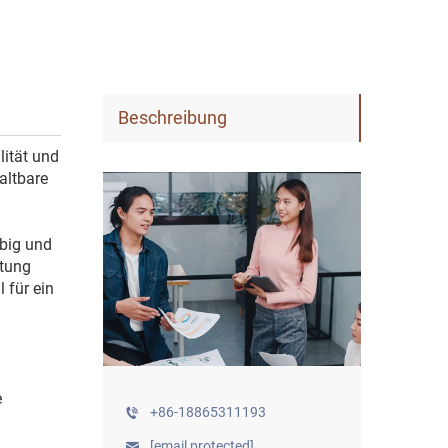
Beschreibung
lität und
altbare
big und
stung
 für ein
e
+86-18865311193
[email protected]