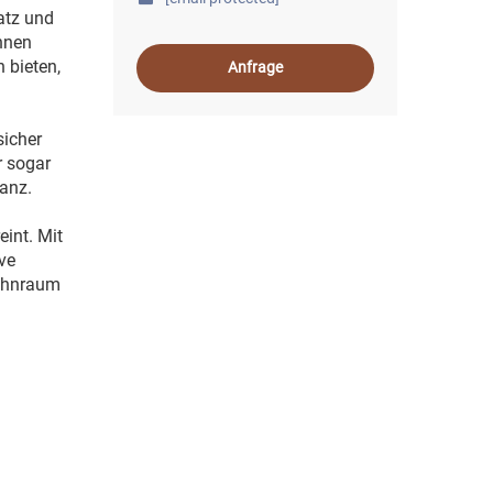
atz und
nnen
 bieten,
Anfrage
sicher
r sogar
ganz.
int. Mit
ve
Wohnraum