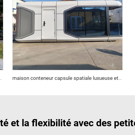
buste, avec siège, en plastique, portable pour usage extérieur
maison conteneur capsule spatiale luxueuse et écologique de 20 pi et 40 pi, conception de maison préfabriquée, bureau, appartement résidentiel
té et la flexibilité avec des pet