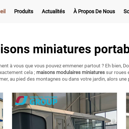
eil
Produits
Actualités
À Propos De Nous
So
isons miniatures portab
rement à vous que vous pouvez emmener partout ? Eh bien, Do
exactement cela ;
maisons modulaires miniatures
sur roues 
a mer, au pied des montagnes ou dans votre jardin, alors une 