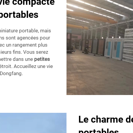
 vie compacte
portables
miniature portable, mais
ons sont agencées pour
vec un rangement plus
ieurs fins. Vous serez
mettre dans une
petites
étroit. Accueillez une vie
 Dongfang.
Le charme d
portables