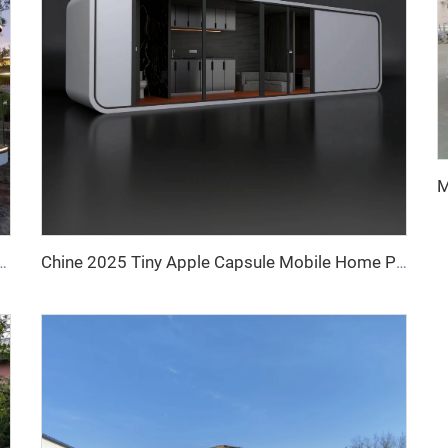
able Conteneur Maison Capsule Apple Bureau Hôtel Petite Cabane
Chine 2025 Tiny Apple Capsule Mobile Home Préfabriqué avec cuisine et salle de bain pour hôtels et chambres d'hôtes