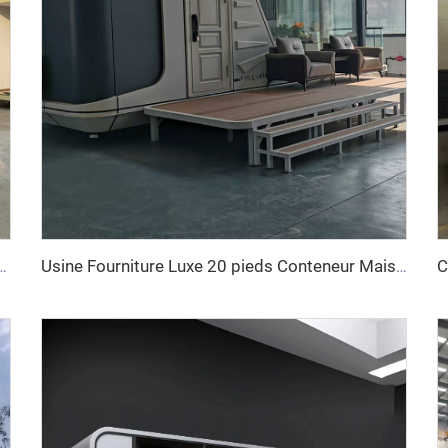
40 pieds Conteneurs de bureaux portables Tiny Homes Cabine Apple Mouvable
Usine Fourniture Luxe 20 pieds Conteneur Maison Confortable Petit Espace Capsule Maison Préfabriquée Acier Modulaire Lit Hôtel Cabine Bureau