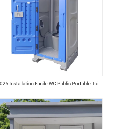
2025 Installation Facile WC Public Portable Toilette Luxe Salle de Bain Portable et Cabine de Douche Toilette Outdoor