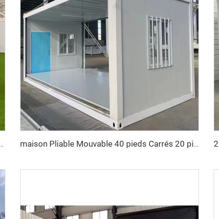
cier Léger Luxe avec Salle de Bain Complète Préfabriquée Maison-conteneur Extensible Prix Maison Préfabriquée
maison Pliable Mouvable 40 pieds Carrés 20 pieds Carrés Conteneur Maison Pièce Pliable Préfabriquée Boîte de Stockage Pliable Maisons Pliables à Vendre