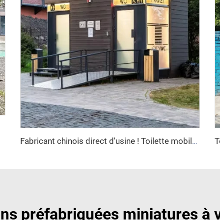
neaux sandwich
Fabricant chinois direct d'usine ! Toilette mobile en PE moulé rotatif, robuste, avec siège, en plastique, portable pour usage extérieur
ns préfabriquées miniatures à 