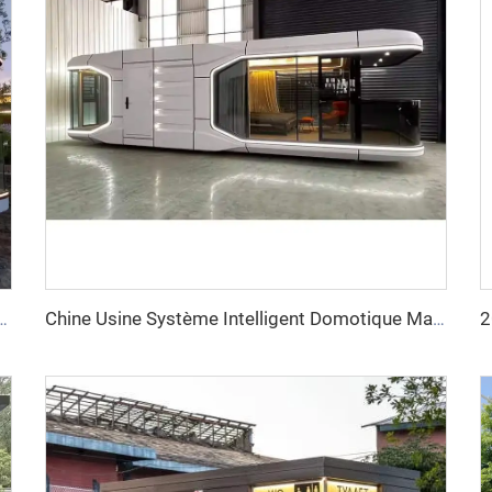
able Conteneur Maison Capsule Apple Bureau Hôtel Petite Cabane
Chine Usine Système Intelligent Domotique Maison Mobile Luxe Nouveau Capsule Espace Conteneur Préfabriqué pour Hôtel Résort