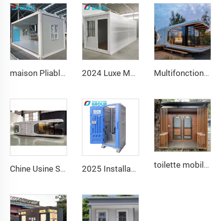
maison Pliable Mouvable 40 pieds Carrés 20 pieds Carrés Conteneur Maison Pièce Pliable Préfabriquée Boîte de Stockage Pliable Maisons Pliables à Vendre
2024 Luxe Maison Conteneur Pliable Préfabriquée 20 pieds Carrés à Vendre
Multifonctionnel Préfabriqué Démontable Conteneur Maison Capsule Apple Bureau Hôtel Petite Cabane
toilette mobile en acier pour usage extérieur 2024, fabriquée en usine, cabine de toilette publique pour maison avec matériaux de panneaux sandwich
Chine Usine Système Intelligent Domotique Maison Mobile Luxe Nouveau Capsule Espace Conteneur Préfabriqué pour Hôtel Résort
2025 Installation Facile WC Public Portable Toilette Luxe Salle de Bain Portable et Cabine de Douche Toilette Outdoor