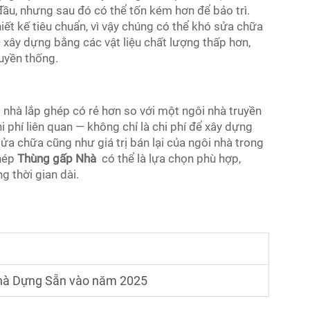
đầu, nhưng sau đó có thể tốn kém hơn để bảo trì.
ết kế tiêu chuẩn, vì vậy chúng có thể khó sửa chữa
 xây dựng bằng các vật liệu chất lượng thấp hơn,
uyền thống.
 nhà lắp ghép có rẻ hơn so với một ngôi nhà truyền
 phí liên quan — không chỉ là chi phí để xây dựng
sửa chữa cũng như giá trị bán lại của ngôi nhà trong
ghép
Thùng gấp
Nhà
có thể là lựa chọn phù hợp,
g thời gian dài.
Nhà Dựng Sẵn vào năm 2025