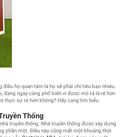
điều họ quan tâm là họ sẽ phải chi tiêu bao nhiêu.
b, đang ngày càng phổ biến vì được mô tả là rẻ hơn
có thực sự rẻ hơn không? Hãy cùng tìm hiểu.
 Truyền Thống
à nhà truyền thống. Nhà truyền thống được xây dựng
từng phần một. Điều này cũng mất một khoảng thời