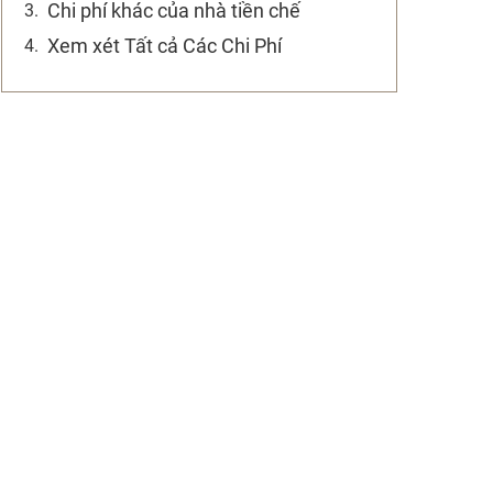
Chi phí khác của nhà tiền chế
Xem xét Tất cả Các Chi Phí