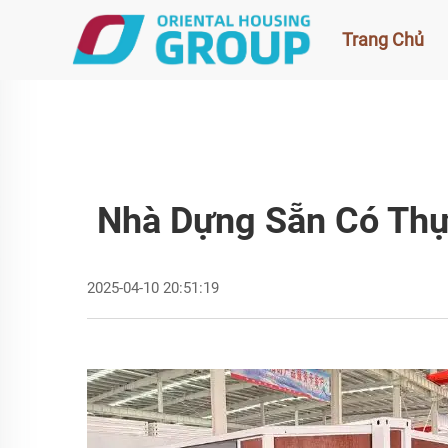
Trang Chủ
Nhà Dựng Sẵn Có Thực
2025-04-10 20:51:19