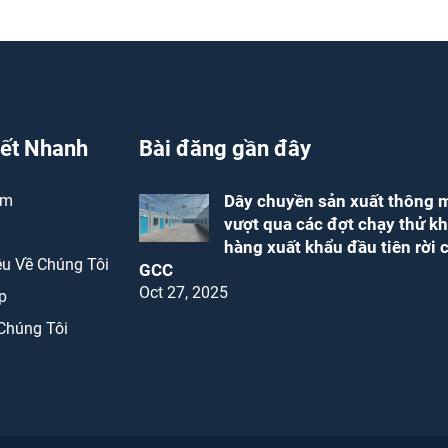
Kết Nhanh
Bài đăng gần đây
ẩm
Dây chuyền sản xuất thông 
vượt qua các đợt chạy thử kh
hàng xuất khẩu đầu tiên rời 
ệu Về Chúng Tôi
GCC
Oct 27, 2025
p
Chúng Tôi