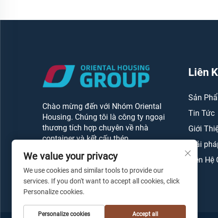
Liên 
Sản Ph
Chào mừng đến với Nhóm Oriental
Tin Tức
Housing. Chúng tôi là công ty ngoại
thương tích hợp chuyên về nhà
Giới Thi
container và kết cấu thép.
Giải phá
We value your privacy
Liên Hệ 
We use cookies and similar tools to provide our
services. If you don't want to accept all cookies, click
Personalize cookies.
Personalize cookies
Accept all