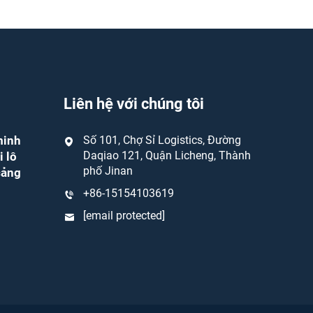
Liên hệ với chúng tôi
minh
Số 101, Chợ Sỉ Logistics, Đường
Daqiao 121, Quận Licheng, Thành
i lô
phố Jinan
cảng
+86-15154103619
[email protected]