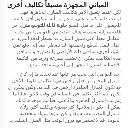
المباني المجهزة مسبقاً تكاليف أخرى
لكن عندما يتعلق الأمر بتكاليف المنازل الجاهزة، فهي
ليست دائماً كبيرة. على الرغم من أنه سيكون أقل تكلفة
للحصول على ما قبل الصنع
حاوية قابلة للتوسع
منزل
من
قلعة منزلية تقليدية، هناك العديد من العوامل التي يجب
التعامل معها. على سبيل المثال، قد تضطر لدفع المزيد من
المال لنقل القطع وتجميعها. قد تضطر أيضاً إلى دفع ثمن
أشياء أخرى، بما في ذلك الأراضي والتصاريح والمرافق.
هذه التكاليف يمكن أن تضيف بسرعة وتزيد من التكلفة
الإجمالية للمنزل المجهز إلى أعلى مما قد تتوقع.
أحد العوامل التي يجب مراعاتها عند تحديد ما إذا كان
المنزل المجهز من قبل أرخص هي التكاليف طويلة الأجل.
قد تكون المنازل الجاهزة أرخص في البداية، ولكن يمكن أن
تكون أيضا أكثر تكلفة في الصيانة في وقت لاحق. غالباً ما
يتم بناء المنازل الجاهزة بناءً على تصاميم موحدة، لذلك
يمكن أن يكون إصلاحها أكثر صعوبة ويكلف أكثر. ولأن
المنازل المصنوعة مسبقاً يمكن بناؤها بمواد منخفضة
الجودة، قد لا تستمر مع مرور الوقت مثل المنزل التقليدي.