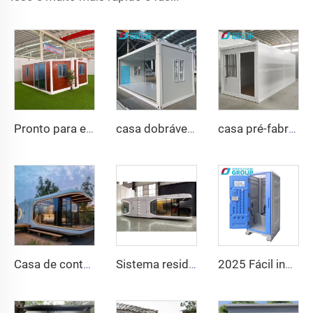
Pronto para enviar 40 pés 20 pés vila de aço leve de luxo banheiro completo pré-fabricado casa de contêiner expansível preço casa pré-fabricada
casa dobrável móvel de 40 pés e 20 pés, pré-fabricada, sala dobrável, contêiner, caixa de armazenamento, casas dobráveis à venda
casa pré-fabricada de luxo de 20 pés, casa pré-fabricada dobrável, casa contêiner dobrável para venda
Casa de contêiner pré-fabricada multifuncional destacável, casa cápsula Apple, escritório, hotel, pequena casa de cabana
Sistema residencial inteligente de fábrica da China, casa móvel de luxo, nova cápsula espacial, casa pré-fabricada em aço, contêiner para hotel e resort
2025 Fácil instalação Banheiro público Banheiro portátil de luxo Banheiro portátil e chuveiro Banheiro externo portátil