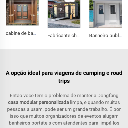
cabine de banheiro móvel de aço portátil para uso externo de fábrica 2024, banheiro público para uso doméstico com material de painel sanduíche
Fabricante chinês direto de fábrica! Vaso sanitário portátil de plástico rotomoldado durável com assento sanitário em PE para áreas externas
Banheiro público móvel portátil personalizado PE para camping, preço de casas de contêiner, banheiro móvel
A opção ideal para viagens de camping e road
trips
Então você tem o problema de manter a Dongfang
casa modular personalizada
limpa, e quando muitas
pessoas a usam, pode ser um grande trabalho. É por
isso que muitos organizadores de eventos alugam
banheiros portáteis com atendentes para limpá-los