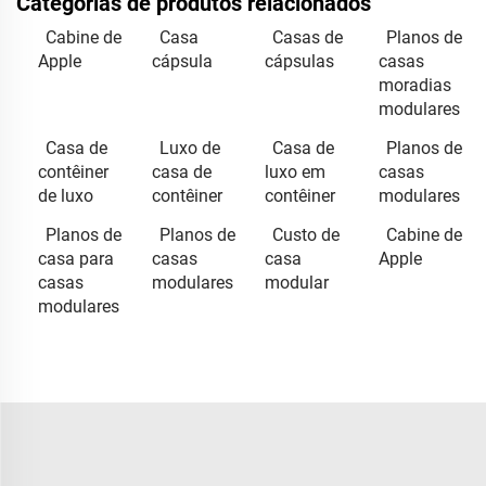
Categorias de produtos relacionados
Cabine de
Casa
Casas de
Planos de
Apple
cápsula
cápsulas
casas
moradias
modulares
Casa de
Luxo de
Casa de
Planos de
contêiner
casa de
luxo em
casas
de luxo
contêiner
contêiner
modulares
Planos de
Planos de
Custo de
Cabine de
casa para
casas
casa
Apple
casas
modulares
modular
modulares