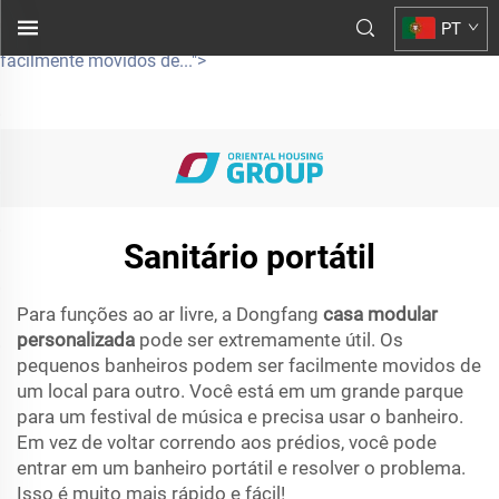
casa modular personalizada
PT
pode ser incrivelmente útil. Os pequenos banheiros podem ser
facilmente movidos de...">
Sanitário portátil
Para funções ao ar livre, a Dongfang
casa modular
personalizada
pode ser extremamente útil. Os
pequenos banheiros podem ser facilmente movidos de
um local para outro. Você está em um grande parque
para um festival de música e precisa usar o banheiro.
Em vez de voltar correndo aos prédios, você pode
entrar em um banheiro portátil e resolver o problema.
Isso é muito mais rápido e fácil!