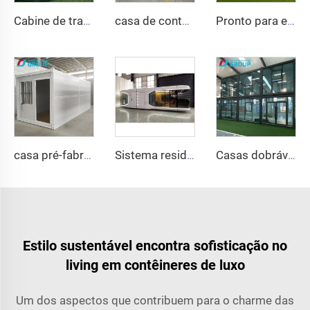
Cabine de trabalho pré-fabricada e à prova de som, moderna, luxuosa, com estrutura de alumínio, estilo chinês, para hotéis, casas, inspirada na Apple Cabin
casa de contêiner pré-fabricada de luxo de 40 pés com 4 quartos, banheiro e cozinha, pronta para morar
Pronto para enviar 40 pés 20 pés vila de aço leve de luxo banheiro completo pré-fabricado casa de contêiner expansível preço casa pré-fabricada
casa pré-fabricada de luxo de 20 pés, casa pré-fabricada dobrável, casa contêiner dobrável para venda
Sistema residencial inteligente de fábrica da China, casa móvel de luxo, nova cápsula espacial, casa pré-fabricada em aço, contêiner para hotel e resort
Casas dobráveis de luxo de alta qualidade e mais vendidas, casa de contêiner dobrável pré-fabricada com bom preço
Estilo sustentável encontra sofisticação no
living em contêineres de luxo
Um dos aspectos que contribuem para o charme das