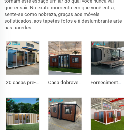
tornam este espaço um lar do qual você nunca vai
querer sair. No exato momento em que você entra,
sente-se como nobreza, graças aos móveis
sofisticados, aos tapetes fofos e à deslumbrante arte
nas paredes.
20 casas pré-fabricadas modulares de 40 pés, contêineres, escritório, casa portátil, cabine móvel, Apple
Casa dobrável de 20 pés e 40 pés, casa pré-fabricada, contêiner portátil, casa móvel expansível, casa modular pré-fabricada expansível de 3 quartos
Fornecimento de fábrica de contêiner de luxo de 20 pés, casa confortável, pequena cápsula espacial, cama modular de aço pré-fabricada, cabine de hotel, uso em escritório