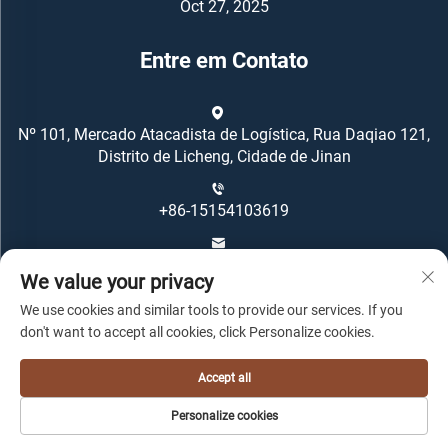
Oct 27, 2025
Entre em Contato
Nº 101, Mercado Atacadista de Logística, Rua Daqiao 121,
Distrito de Licheng, Cidade de Jinan
+86-15154103619
[email protected]
We value your privacy
We use cookies and similar tools to provide our services. If you
don't want to accept all cookies, click Personalize cookies.
Accept all
Copyright © Oriental Housing Group Todos os Direitos
Personalize cookies
Reservados -
Política de Privacidade
-
Blog