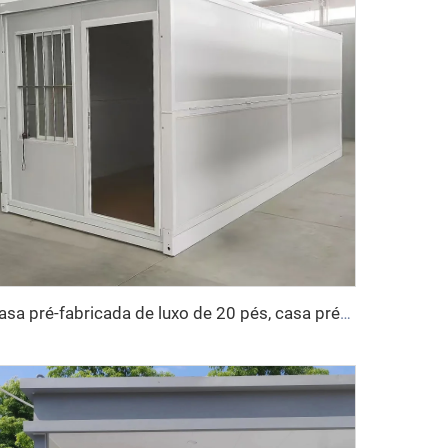
casa pré-fabricada de luxo de 20 pés, casa pré-fabricada dobrável, casa contêiner dobrável para venda