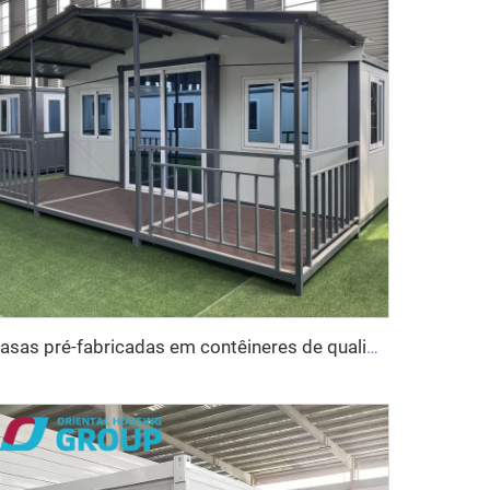
Casas pré-fabricadas em contêineres de qualidade chinesa de expansão rápida regular 20/40 pés Casa em contêiner expansível Morden com banheiro