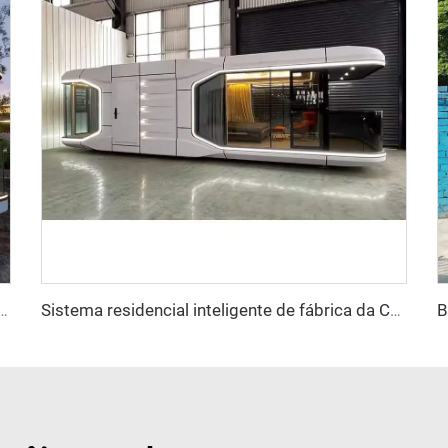
multifuncional destacável, casa cápsula Apple, escritório, hotel, pequena casa de cabana
Sistema residencial inteligente de fábrica da China, casa móvel de luxo, nova cápsula espacial, casa pré-fabricada em aço, contêiner para hotel e resort