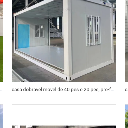
 luxo banheiro completo pré-fabricado casa de contêiner expansível preço casa pré-fabricada
casa dobrável móvel de 40 pés e 20 pés, pré-fabricada, sala dobrável, contêiner, caixa de armazenamento, casas dobráveis à venda