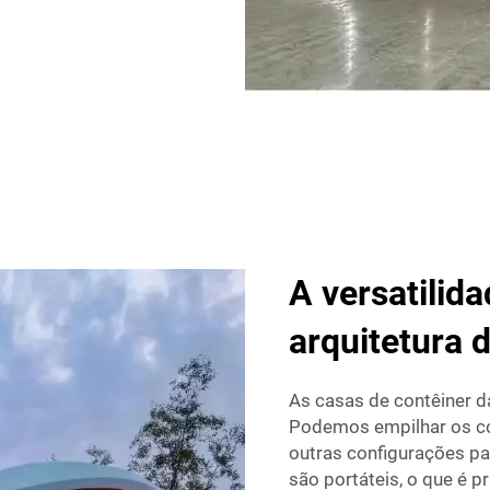
A versatilid
arquitetura 
As casas de contêiner d
Podemos empilhar os con
outras configurações p
são portáteis, o que é p