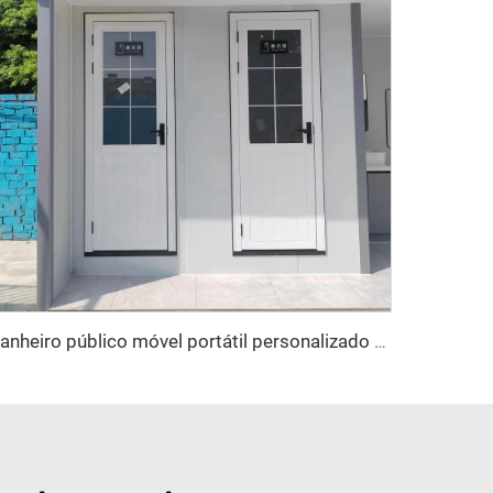
Banheiro público móvel portátil personalizado PE para camping, preço de casas de contêiner, banheiro móvel