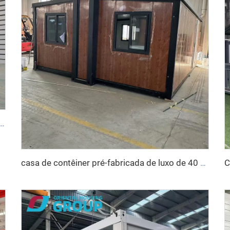
e alta qualidade, dobrável, destacável, tipo Z, casa de contêiner dobrável para acampamento de mineração e escritório
casa de contêiner pré-fabricada de luxo de 40 pés com 4 quartos, banheiro e cozinha, pronta para morar