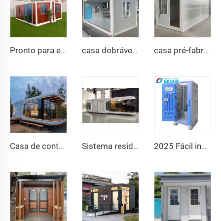
Pronto para enviar 40 pés 20 pés vila de aço leve de luxo banheiro completo pré-fabricado casa de contêiner expansível preço casa pré-fabricada
casa dobrável móvel de 40 pés e 20 pés, pré-fabricada, sala dobrável, contêiner, caixa de armazenamento, casas dobráveis à venda
casa pré-fabricada de luxo de 20 pés, casa pré-fabricada dobrável, casa contêiner dobrável para venda
Casa de contêiner pré-fabricada multifuncional destacável, casa cápsula Apple, escritório, hotel, pequena casa de cabana
Sistema residencial inteligente de fábrica da China, casa móvel de luxo, nova cápsula espacial, casa pré-fabricada em aço, contêiner para hotel e resort
2025 Fácil instalação Banheiro público Banheiro portátil de luxo Banheiro portátil e chuveiro Banheiro externo portátil