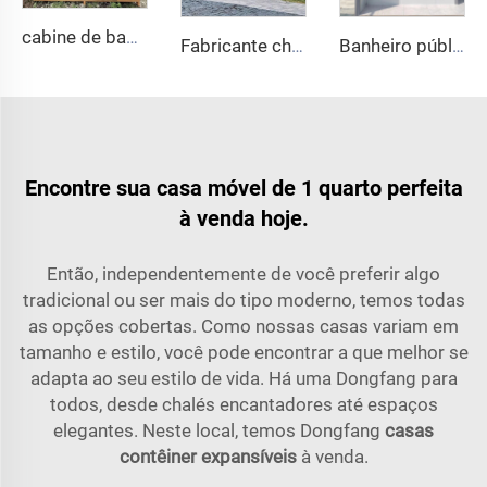
cabine de banheiro móvel de aço portátil para uso externo de fábrica 2024, banheiro público para uso doméstico com material de painel sanduíche
Fabricante chinês direto de fábrica! Vaso sanitário portátil de plástico rotomoldado durável com assento sanitário em PE para áreas externas
Banheiro público móvel portátil personalizado PE para camping, preço de casas de contêiner, banheiro móvel
Encontre sua casa móvel de 1 quarto perfeita
à venda hoje.
Então, independentemente de você preferir algo
tradicional ou ser mais do tipo moderno, temos todas
as opções cobertas. Como nossas casas variam em
tamanho e estilo, você pode encontrar a que melhor se
adapta ao seu estilo de vida. Há uma Dongfang para
todos, desde chalés encantadores até espaços
elegantes. Neste local, temos Dongfang
casas
contêiner expansíveis
à venda.