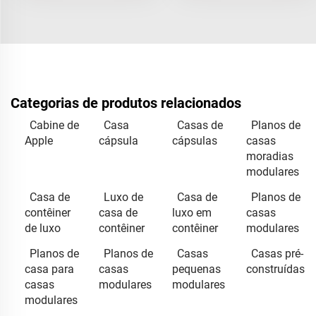
Categorias de produtos relacionados
Cabine de
Casa
Casas de
Planos de
Apple
cápsula
cápsulas
casas
moradias
modulares
Casa de
Luxo de
Casa de
Planos de
contêiner
casa de
luxo em
casas
de luxo
contêiner
contêiner
modulares
Planos de
Planos de
Casas
Casas pré-
casa para
casas
pequenas
construídas
casas
modulares
modulares
modulares