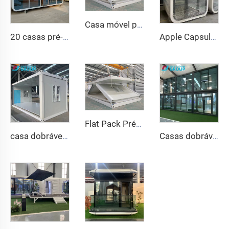
Casa móvel pré-fabricada de alta qualidade, dobrável, destacável, tipo Z, casa de contêiner dobrável para acampamento de mineração e escritório
20 casas pré-fabricadas modulares de 40 pés, contêineres, escritório, casa portátil, cabine móvel, Apple
Apple Capsule Cabine pequena, casinha de acampamento minúscula
Flat Pack Pré-fabricado Rápido Dobrável Portátil Modular 20 pés 40 pés Dobrável Móvel Container Casas Pequenas
casa dobrável móvel de 40 pés e 20 pés, pré-fabricada, sala dobrável, contêiner, caixa de armazenamento, casas dobráveis à venda
Casas dobráveis de luxo de alta qualidade e mais vendidas, casa de contêiner dobrável pré-fabricada com bom preço