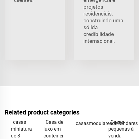
projetos
residenciais,
construindo uma
sólida
credibilidade
internacional.
Related product categories
casas
Casa de
Casas
casasmodularesde2andares
miniatura
luxo em
pequenas à
de 3
contêiner
venda