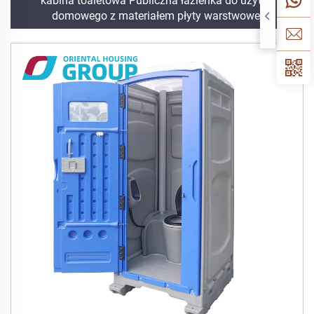
kabina toaletowa Publiczna łazienka do użytku
domowego z materiałem płyty warstwowej