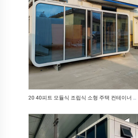
20 40피트 모듈식 조립식 소형 주택 컨테이너 사무실 휴대용 애플 하우스 포드 이동식 애플 캐빈