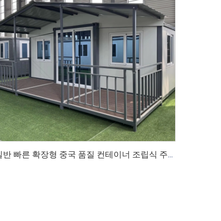
일반 빠른 확장형 중국 품질 컨테이너 조립식 주택 20/40FT 모던 확장형 컨테이너 하우스 (욕실 포함)