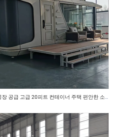
공장 공급 고급 20피트 컨테이너 주택 편안한 소형 우주 캡슐 하우스 조립식 강철 모듈형 침대 호텔 캐빈 사무실용