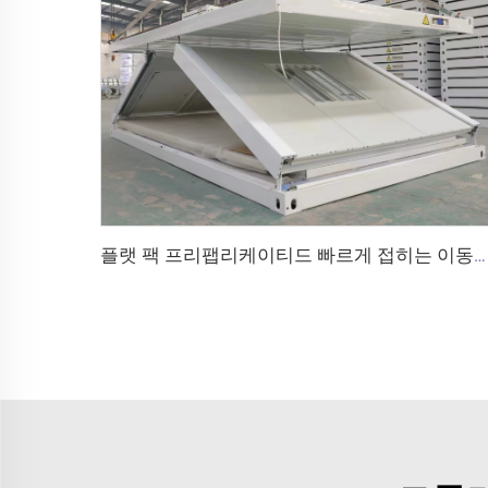
플랫 팩 프리팹리케이티드 빠르게 접히는 이동식 모듈러 20ft 40ft 폴딩 모바일 컨테이너 미니 하우스 홈