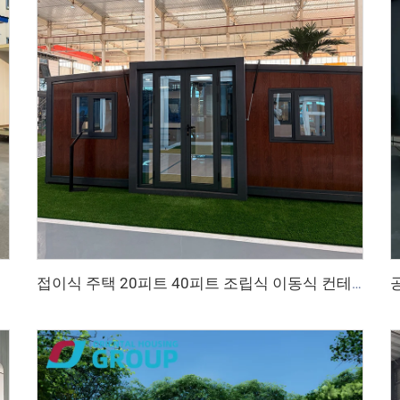
접이식 주택 20피트 40피트 조립식 이동식 컨테이너 홈 확장형 이동식 주택 3베드룸 모듈식 조립식 확장형 주택