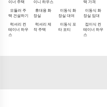
이너 주택
이니 하우스
택 가격
모듈러 주
휴대용 화
이동식 화
이동식 화
택 건설하기
장실
장실 대여
장실 임대
럭셔리 컨
럭셔리 제
이동식 포
접이식 컨
테이너 하우
작 주택
타 포티
테이너 하우
스
스