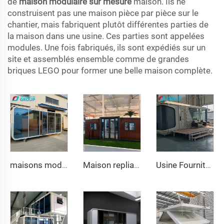
de
maison modulaire sur mesure
maison. Ils ne
construisent pas une maison pièce par pièce sur le
chantier, mais fabriquent plutôt différentes parties de
la maison dans une usine. Ces parties sont appelées
modules. Une fois fabriqués, ils sont expédiés sur un
site et assemblés ensemble comme de grandes
briques LEGO pour former une belle maison complète.
maisons modulaires préfabriquées de 20 à 40 pieds Conteneurs de bureaux portables Tiny Homes Cabine Apple Mouvable
Maison repliable 20ft 40ft Préfabriquée Portable Conteneur Maison Mobile Extensible 3 Chambres Modulaire Préfabriquée Maison Extensible
Usine Fourniture Luxe 20 pieds Conteneur Maison Confortable Petit Espace Capsule Maison Préfabriquée Acier Modulaire Lit Hôtel Cabine Bureau