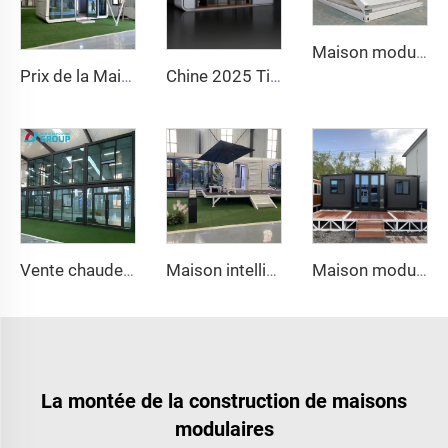
Maison modulaire pliable et portable 20ft 40ft en kit
Prix de la Maison Modulaire Capsule Chinoise Conteneur Préfabriqué Cabine Apple à Vendre 20ft
Chine 2025 Tiny Apple Capsule Mobile Home Préfabriqué avec cuisine et salle de bain pour hôtels et chambres d'hôtes
Vente chaude Maisons pliables de luxe de haute qualité Conteneur préfabriqué à prix avantageux
Maison intelligente en capsule spatiale - Pod de vie compact équipé de technologie avec un design moderne pour hôtel
Maison modulaire abordable personnalisée en usine, maisons préfabriquées à vendre, maisons conteneurs de luxe, maison préfabriquée
La montée de la construction de maisons
modulaires