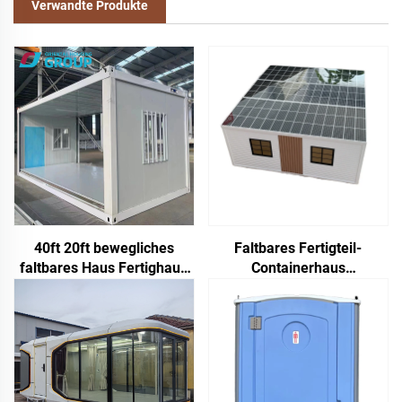
Verwandte Produkte
40ft 20ft bewegliches
Faltbares Fertigteil-
faltbares Haus Fertighaus
Containerhaus
Faltraum Containerhaus
Kundenspezifisches
Faltbare
Schnellmontage-Container-
Aufbewahrungsbox
Tiny-House zum Verkauf
Falthäuser zum Verkauf