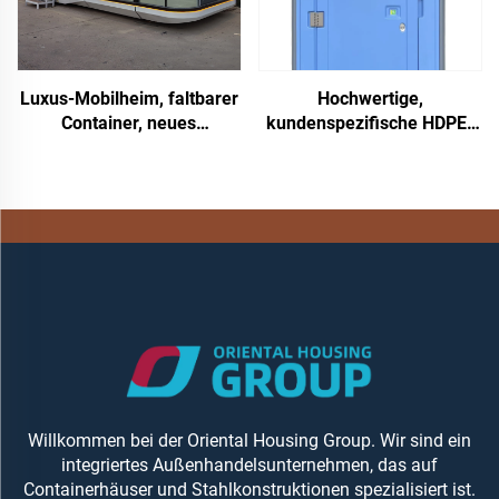
Luxus-Mobilheim, faltbarer
Hochwertige,
Container, neues
kundenspezifische HDPE-
Raumkapsel-Design aus
Mobiles WC, bequemes
Stahl und
vorgefertigtes öffentliches
Sandwichpaneelen für
Badezimmer, modernes
Heimbüro
Hangfa-Portabel für
Outdoor-Camping
Willkommen bei der Oriental Housing Group. Wir sind ein
integriertes Außenhandelsunternehmen, das auf
Containerhäuser und Stahlkonstruktionen spezialisiert ist.