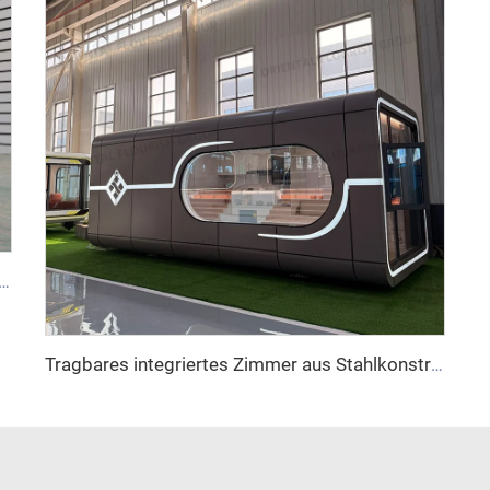
ziert Schnell Faltbar Tragbar Modul 20ft 40ft Faltbares Mobiles Container Mini Haus Häuser
Tragbares integriertes Zimmer aus Stahlkonstruktion, vorgefertigtes Haus im Space-Capsule-Stil, inspiriertes Gästehaus für Sehenswürdigkeiten und Campingplätze