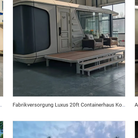
 Container Büro Tragbares Apple House Pod Bewegliche Apple Cabin
Fabrikversorgung Luxus 20ft Containerhaus Komfortables kleines Raumkapselhaus Fertigbaustahl Modularbett Hotelkabine Bürogebrauch