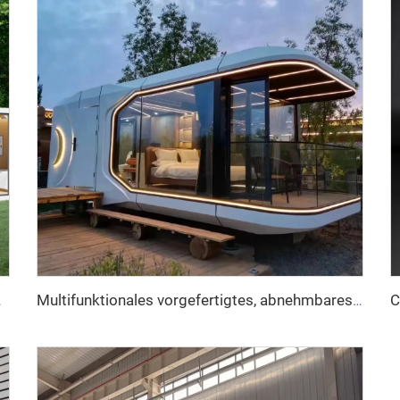
, inspiriert von Apple Cabin
Multifunktionales vorgefertigtes, abnehmbares Containerhaus, Apfelkapselhaus, Bürohotel, kleines Hüttenhaus