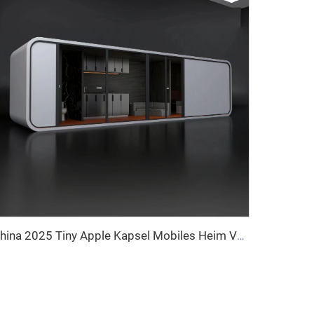
China 2025 Tiny Apple Kapsel Mobiles Heim Vorfabriziertes Cabinett mit Küche und Bad für Hotels und Bed & Breakfasts