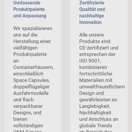
Umfassende
Zertifizierte
Produktpalette
Qualität und
und Anpassung
nachhaltige
Innovation
Wir spezialisieren
uns auf die
Alle unsere
Herstellung einer
Produkte sind
vielfältigen
CE-zertifiziert und
Produktpalette
entsprechen der
an
ISO 9001,
Containerhäusern,
kombinieren
einschließlich
fortschrittliche
Space Capsules,
Materialien mit
doppelflügeliger
umweltfreundlichem
Ausfahrmodelle
Design und
und flach
gewährleisten so
verpackbarer
Langlebigkeit,
Designs, und
Nachhaltigkeit
bieten
und Anschluss an
vollständigen
globale Trends
OEM-Service
im Bereich des