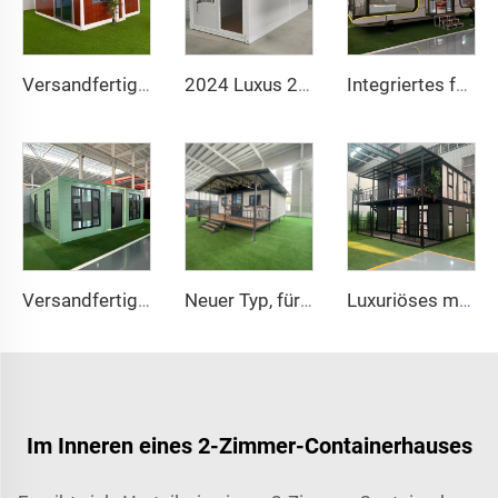
Versandfertig 40 Fuß 20 Fuß Luxus-Villa aus leichtem Stahl Komplettbadezimmer Fertighaus Erweiterbares Containerhaus Preis Fertighaus
2024 Luxus 20ft vorgefertigtes Faltcontainerhaus Fertighäuser Ausklappbares Containerhaus zum Verkauf
Integriertes farbiges Stahl-Faltcontainer-Wohnmodul, mobiles Konstruktionsmodul in Schachtelbauweise für Hotels und Geschäfte
Versandfertig 40 Fuß 20 Fuß Luxus-Villa aus leichtem Stahl Komplettbadezimmer Fertighaus Erweiterbares Containerhaus Preis Fertighaus
Neuer Typ, für gewerbliche oder private Nutzung, 40 Fuß Fertigteilhaus, mobiles Tiny House, erweiterbares Containerhaus
Luxuriöses modernes Design, 2-stöckiges, portables, erweiterbares Containerhaus, fertiggestelltes mobiles Tiny Home mit innenliegender Wendeltreppe
Im Inneren eines 2-Zimmer-Containerhauses