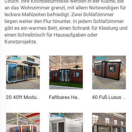
Couch. Ihre Kochbedürfnisse werden in der Küche, die
an das Wohnzimmer grenzt, mit allem Notwendigen für
leckere Mahlzeiten befriedigt. Zwei Schlafzimmer
liegen weiter den Flur hinunter. In jedem Schlafzimmer
gibt es ein warmes Bett, einen Schrank für Kleidung und
einen Schreibtisch für Hausaufgaben oder
Kunstprojekte.
20 40ft Modulare Fertighäuser Kleine Container Büro Tragbares Apple House Pod Bewegliche Apple Cabin
Faltbares Haus 20ft 40ft vorgefertigtes tragbares Containerhaus Erweiterbares Mobilhaus 3 Schlafzimmer Modulares vorgefertigtes erweiterbares Haus
40 Fuß Luxus Fertigcontainerhaus mit 4 Schlafzimmern, Bad und Küche, bezugsfertig