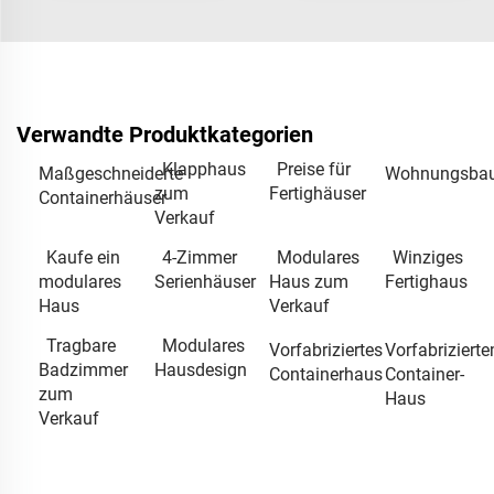
Verwandte Produktkategorien
Klapphaus
Preise für
Maßgeschneiderte
Wohnungsba
zum
Fertighäuser
Containerhäuser
Verkauf
Kaufe ein
4-Zimmer
Modulares
Winziges
modulares
Serienhäuser
Haus zum
Fertighaus
Haus
Verkauf
Tragbare
Modulares
Vorfabriziertes
Vorfabriziert
Badzimmer
Hausdesign
Containerhaus
Container-
zum
Haus
Verkauf