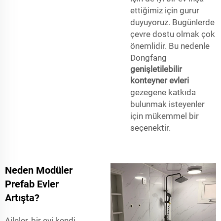
ettiğimiz için gurur
duyuyoruz. Bugünlerde
çevre dostu olmak çok
önemlidir. Bu nedenle
Dongfang
genişletilebilir
konteyner evleri
gezegene katkıda
bulunmak isteyenler
için mükemmel bir
seçenektir.
Neden Modüler
Prefab Evler
Artışta?
Aileler, bir evi kendi