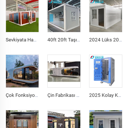
Sevkiyata Hazır 40Ft 20Ft Lüks Hafif Çelik Villa Tam Banyo Prefabrik Genişletilebilir Konteyner Ev Fiyatı Prefabrik Ev
40ft 20ft Taşınabilir Katlanabilir Ev Prefabrik Katlanır Oda Konteyner Ev Katlanır Depolama Kutusu Katlanır Evler Satılık
2024 Lüks 20ft Prefabrik Katlanır Konteyner Ev Prefabrik Evler Satılık Katlanır Konteyner Ev
Çok Fonksiyonlu Prefabrik Ayrılabilir Konteyner Ev apple Kapsül Ev Ofis Otel Küçük Kabin Ev
Çin Fabrikası Akıllı Ev Sistemi Lüks Mobil Ev Yeni Uzay Kapsülü Çelik Prefabrik Konteyner Ev Otel Tatil Köyü için
2025 Kolay Kurulum Kamusal Wc Tuvalet Taşınabilir Lüks Banyo Taşınabilir Tuvalet ve Duş Odası Açık Hava Tuvalet Taşınabilir