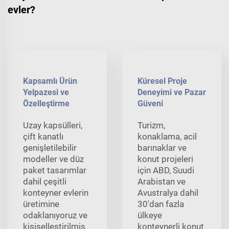
evler?
Kapsamlı Ürün
Küresel Proje
Yelpazesi ve
Deneyimi ve Pazar
Özelleştirme
Güveni
Uzay kapsülleri,
Turizm,
çift kanatlı
konaklama, acil
genişletilebilir
barınaklar ve
modeller ve düz
konut projeleri
paket tasarımlar
için ABD, Suudi
dahil çeşitli
Arabistan ve
konteyner evlerin
Avustralya dahil
üretimine
30'dan fazla
odaklanıyoruz ve
ülkeye
kişiselleştirilmiş
konteynerli konut