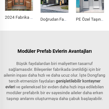
2024 Fabrika Taşınabilir Açık Çelik Mobil Tuvalet Kabini Sandviç Panel Malzemeli Ev Kullanımı İçin Halka Açık Banyo
Doğrudan Fabrika Çin Üreticisi! Dayanıklı Rotomolded PE Tuvalet Oturmalı Plastik Mobil Tuvalet Taşınabilir Açık Hava Tuvaleti
PE Özel Taşınabilir Açık Hava Kamu Mobil Tuvalet Kamp Fiyatı Konteyner Evler Mobil Tuvalet
Modüler Prefab Evlerin Avantajları
Büyük faydalardan biri maliyetten tasarruf
sağlamasıdır. Bileşenler fabrikada üretildiği için bir
ailenin inşası daha hızlı ve daha ucuz olur. İşte Dongfang
tercih etmenizin faydaları
genişletilebilir konteyner
evleri
ve geleneksel bir evden daha hızlı inşa edilebilen
modüler prefabrik bir ev sayesinde aileler daha erken
taşınıp anılarını oluşturmaya daha çabuk başlayabilir.