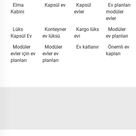
Elma
Kapsül ev
Kapsül
Ev planları
Kabini
evler
modüler
evler
Lüks
Konteyner
Kargo lüks
Modüler
Kapsül Ev
ev lüksü
evi
ev planları
Modüler
Modüler
Ev katlanır
Önemli ev
evler için ev
evler ev
kapları
planları
planları