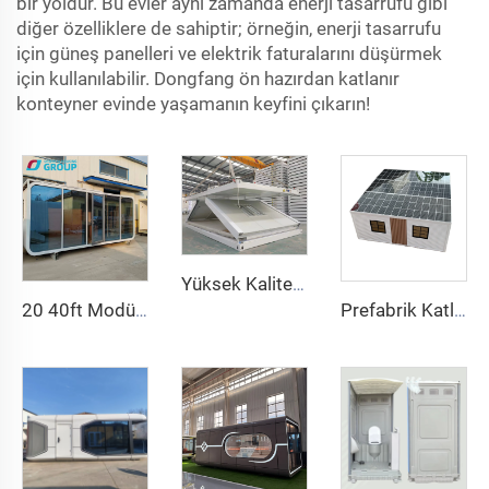
bir yoldur. Bu evler aynı zamanda enerji tasarrufu gibi
diğer özelliklere de sahiptir; örneğin, enerji tasarrufu
için güneş panelleri ve elektrik faturalarını düşürmek
için kullanılabilir. Dongfang ön hazırdan katlanır
konteyner evinde yaşamanın keyfini çıkarın!
Yüksek Kaliteli Katlanabilir Ayrılabilir Z Tipi Mobil Ev Prefabrik Düz Paket Evler Madencilik Kamp Ofisi için Katlanabilir Konteyner Ev
20 40ft Modüler Prefabrik Küçük Evler Konteyner Ofis Taşınabilir Apple Ev Pod Taşınabilir Apple Kabin
Prefabrik Katlanabilir Konteyner Ev, Özelleştirilebilir Hızlı Montajlı Küçük Konteyner Ev Satılık