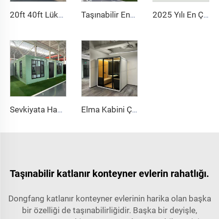
20ft 40ft Lüks Çevre Dostu Space Capsule Konteyner Ev Prefabrik Ofis Konutlu Daire Ev Tasarımı
Taşınabilir Entegre Oda Çelik Yapı Prefabrik Ev Manzaralı Alanlar Kamp Alanları İçin Uzay Kapsülü İlhamlı Misafirhane
2025 Yılı En Çok Satanı, HDPE Modern Tasarım Taşınabilir Halka Tuvaleti, Klapesiz Baskınlı Plastik Mobil Tuvalet, Dış Mekân Kullanımı İçin
Sevkiyata Hazır 40Ft 20Ft Lüks Hafif Çelik Villa Tam Banyo Prefabrik Genişletilebilir Konteyner Ev Fiyatı Prefabrik Ev
Elma Kabini Çelik Pod Otel Uygulaması Şık ve Çevre Dostu Otel Ofisi Elma Konteyner Evleri Satılık
Taşınabilir katlanır konteyner evlerin rahatlığı.
Dongfang katlanır konteyner evlerinin harika olan başka
bir özelliği de taşınabilirliğidir. Başka bir deyişle,