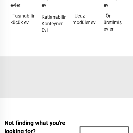
evler
ev
evi
Taşınabilir
Ucuz
Ön
Katlanabilir
küçük ev
modüler ev
üretilmiş
Konteyner
evler
Evi
Not finding what you're
looking for?