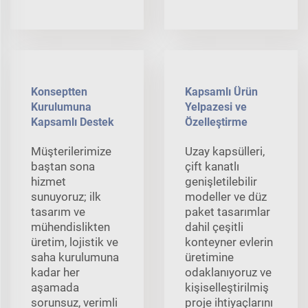
Konseptten
Kapsamlı Ürün
Kurulumuna
Yelpazesi ve
Kapsamlı Destek
Özelleştirme
Müşterilerimize
Uzay kapsülleri,
baştan sona
çift kanatlı
hizmet
genişletilebilir
sunuyoruz; ilk
modeller ve düz
tasarım ve
paket tasarımlar
mühendislikten
dahil çeşitli
üretim, lojistik ve
konteyner evlerin
saha kurulumuna
üretimine
kadar her
odaklanıyoruz ve
aşamada
kişiselleştirilmiş
sorunsuz, verimli
proje ihtiyaçlarını