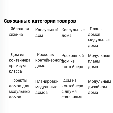
Связанные категории товаров
Яблочная
Планы
Капсульный
Капсульные
хижина
домов
дом
дома
модульные
дома
Дом из
Роскошь
Роскошный
Модульные
контейнера
контейнерного
дом из
планы
премиум-
дома
контейнера
дома
класса
Проекты
дом из
Планировки
Модульным
домов для
контейнера
модульных
дизайном
модульных
с двумя
домов
дома
домов
спальнями