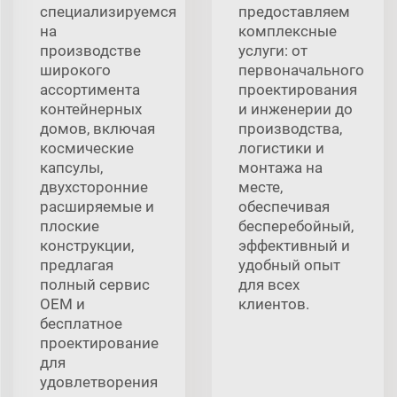
специализируемся
предоставляем
на
комплексные
производстве
услуги: от
широкого
первоначального
ассортимента
проектирования
контейнерных
и инженерии до
домов, включая
производства,
космические
логистики и
капсулы,
монтажа на
двухсторонние
месте,
расширяемые и
обеспечивая
плоские
бесперебойный,
конструкции,
эффективный и
предлагая
удобный опыт
полный сервис
для всех
OEM и
клиентов.
бесплатное
проектирование
для
удовлетворения