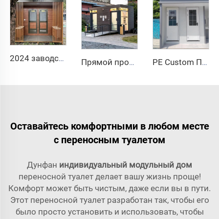
2024 заводская портативная наружная стальная мобильная туалетная кабина общественная ванная комната для домашнего использования с материалом сэндвич-панели
Прямой производитель из Китая! Прочный ротоформованный полиэтиленовый туалет с сиденьем из пластика, мобильный туалет, портативный уличный туалет
PE Custom Портативный Открытый Общественный Мобильный Туалет Для Кемпинга Цена Контейнер Дома Мобильный Туалет
Оставайтесь комфортными в любом месте
с переносным туалетом
Дунфан
индивидуальный модульный дом
переносной туалет делает вашу жизнь проще!
Комфорт может быть чистым, даже если вы в пути.
Этот переносной туалет разработан так, чтобы его
было просто установить и использовать, чтобы