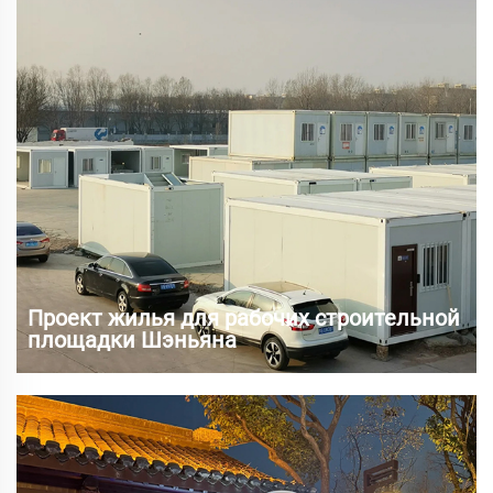
и известно как "рай". В селе...
Проект жилья для рабочих строительной
площадки Шэньяна
В последние годы, с ускорением урбанизации в
Шэньяне и непрерывным развитием строительства
инфраструктуры, значительно возрос спрос на
временное жилье и офисные помещения на