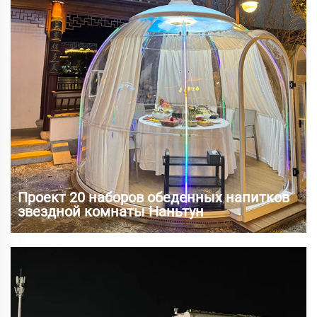
строительной площадке. Традиционные...
Проект 20 наборов обеденных напитков
звездной комнаты Наньтун
Как важный город в регионе дельты Янцзы, Наньтун
стал свидетелем быстрого экономического развития в
последние годы, с процветающей туристической и
гостиничной индустрией. С улучшением спроса