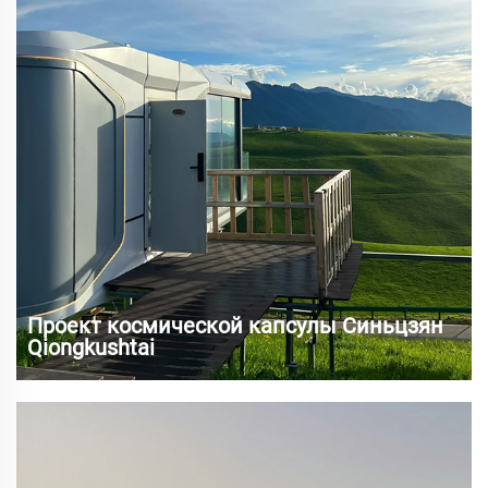
Проект космической капсулы Синьцзян
Qiongkushtai
Село Чjoнгкуштай расположено в уезде Тэкс,
городского округа Или-Казахский автономный район,
провинция Синьцзян. Оно находится глубоко в горах
Тянь-Шань, окруженное горами и построенное у воды,