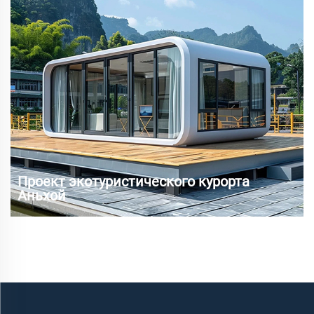
горнолыжных курортах вырос...
Проект экотуристического курорта
Аньхой
Как объект всемирного природного и культурного
наследия, Хуаншань привлекает большое количество
туристов из разных стран каждый год. С ростом
спроса на экотуризм и персонализированное
проживание, традиционные отели и гостевые дома