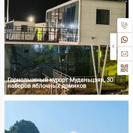
потребителей на обеденный опыт, традиционные...
Горнолыжный курорт Муданьцзян, 30
наборов яблочных домиков
Как важный город ледяного и снежного туризма
провинции Хэйлунцзян, Муданьцзян обладает
богатыми ресурсами катания на лыжах и природными
пейзажами. В последние годы, с быстрым развитием
ледяного и снежного туризма, спрос на проживание в