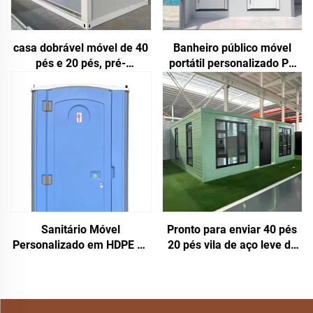
casa dobrável móvel de 40
Banheiro público móvel
pés e 20 pés, pré-
portátil personalizado PE
fabricada, sala dobrável,
para camping, preço de
contêiner, caixa de
casas de contêiner,
armazenamento, casas
banheiro móvel
dobráveis à venda
Sanitário Móvel
Pronto para enviar 40 pés
Personalizado em HDPE de
20 pés vila de aço leve de
Alta Qualidade, Banheiro
luxo banheiro completo
Público Pré-fabricado
pré-fabricado casa de
Conveniente e Portátil
contêiner expansível preço
Hangfa Moderno para
casa pré-fabricada