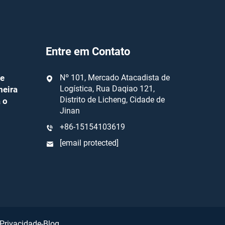
Entre em Contato
te
Nº 101, Mercado Atacadista de
Logística, Rua Daqiao 121,
meira
Distrito de Licheng, Cidade de
 o
Jinan
+86-15154103619
[email protected]
 Privacidade
-
Blog