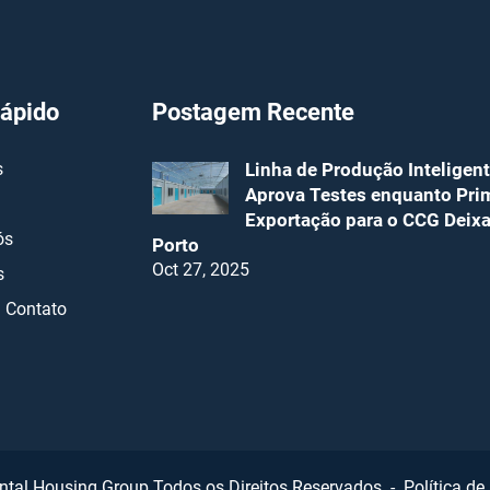
Rápido
Postagem Recente
s
Linha de Produção Inteligen
Aprova Testes enquanto Pri
Exportação para o CCG Deixa
ós
Porto
Oct 27, 2025
s
 Contato
ental Housing Group Todos os Direitos Reservados -
Política de