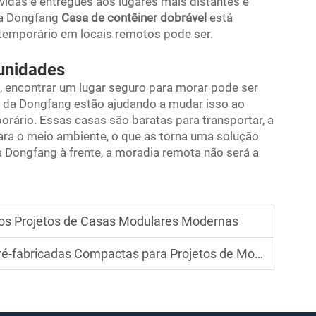
vidas e entregues aos lugares mais distantes e
 a Dongfang
Casa de contêiner dobrável
está
emporário em locais remotos pode ser.
unidades
, encontrar um lugar seguro para morar pode ser
is da Dongfang estão ajudando a mudar isso ao
rário. Essas casas são baratas para transportar, a
ra o meio ambiente, o que as torna uma solução
 Dongfang à frente, a moradia remota não será a
 dos Projetos de Casas Modulares Modernas
das Compactas para Projetos de Moradia Costeira em 2025