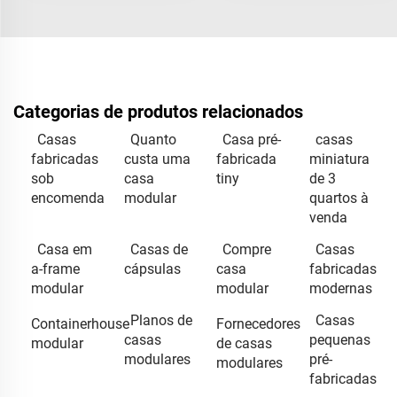
Categorias de produtos relacionados
Casas
Quanto
Casa pré-
casas
fabricadas
custa uma
fabricada
miniatura
sob
casa
tiny
de 3
encomenda
modular
quartos à
venda
Casa em
Casas de
Compre
Casas
a-frame
cápsulas
casa
fabricadas
modular
modular
modernas
Planos de
Casas
Containerhouse
Fornecedores
casas
pequenas
modular
de casas
modulares
pré-
modulares
fabricadas