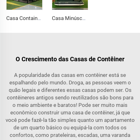
Casa Container Portátil e Expansível de Dois Andares com Design Luxuoso e Moderno, com Escada Interna em Espiral
Casa Minúscula Contemporânea de Alta Qualidade em Container, Casa Resort em Cápsula Espacial, Casas Pré-fabricadas, Quarto em Cápsula Habitacional
O Crescimento das Casas de Contêiner
A popularidade das casas em contêiner está se
espalhando pelo mundo. Droga, as pessoas veem o
quão legais e diferentes essas casas podem ser. Os
contêineres antigos sendo reutilizados são bons para
o meio ambiente e baratos! Pode ser muito mais
econômico construir uma casa de contêiner, já que
você pode fazê-la tão simples quanto um apartamento
de um quarto básico ou equipá-la com todos os
confortos, como prateleiras, escadas, uma varanda