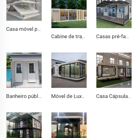
Casa móvel pré-fabricada de alta qualidade, dobrável, destacável, tipo Z, casa de contêiner dobrável para acampamento de mineração e escritório
Cabine de trabalho pré-fabricada e à prova de som, moderna, luxuosa, com estrutura de alumínio, estilo chinês, para hotéis, casas, inspirada na Apple Cabin
Casas pré-fabricadas em contêineres de qualidade chinesa de expansão rápida regular 20/40 pés Casa em contêiner expansível Morden com banheiro
Banheiro público móvel portátil personalizado PE para camping, preço de casas de contêiner, banheiro móvel
Móvel de Luxo com Design Novo de Capsula Espacial em Container Dobrável, em Aço e Painel Sanduíche para Casa ou Escritório
Casa Cápsula Espacial em Contêiner Dobrável de Aço Colorido Integrado, Habitação Móvel Simples em Caixa Embalada para Hotéis e Lojas