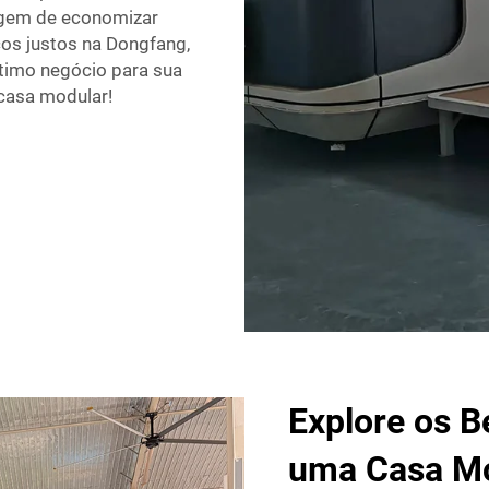
agem de economizar
ços justos na Dongfang,
timo negócio para sua
 casa modular!
Explore os B
uma Casa M