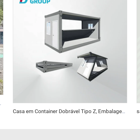
 para uso doméstico com material de painel sanduíche
Casa em Container Dobrável Tipo Z, Embalagem Plana, Alta Qualidade, Venda Direta de Fábrica, Instalação Rápida, Escritório Pré-fabricado, Casa Dobrável