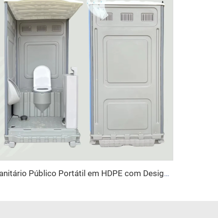
sanitário Público Portátil em HDPE com Design Moderno, Mais Vendido em 2025, Tampa com Válvula, Plástico Descartável, Sanitário Portátil para Uso em Banheiros ao Ar Livre