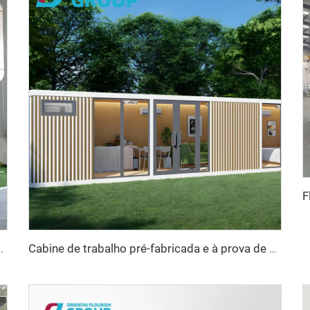
e pré-fabricada de maçã para venda, 20 pés
Cabine de trabalho pré-fabricada e à prova de som, moderna, luxuosa, com estrutura de alumínio, estilo chinês, para hotéis, casas, inspirada na Apple Cabin