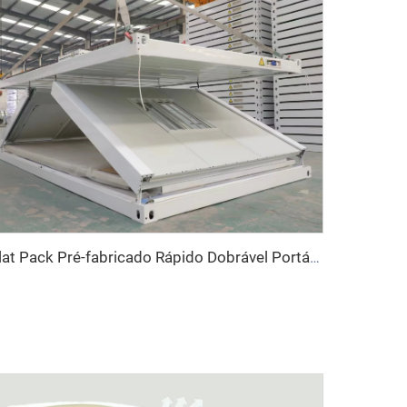
Flat Pack Pré-fabricado Rápido Dobrável Portátil Modular 20 pés 40 pés Dobrável Móvel Container Casas Pequenas