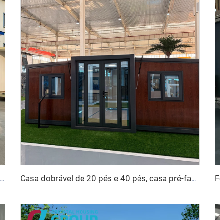
pré-fabricadas modulares de 40 pés, contêineres, escritório, casa portátil, cabine móvel, Apple
Casa dobrável de 20 pés e 40 pés, casa pré-fabricada, contêiner portátil, casa móvel expansível, casa modular pré-fabricada expansível de 3 quartos