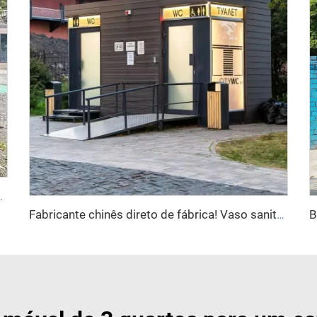
 para uso doméstico com material de painel sanduíche
Fabricante chinês direto de fábrica! Vaso sanitário portátil de plástico rotomoldado durável com assento sanitário em PE para áreas externas