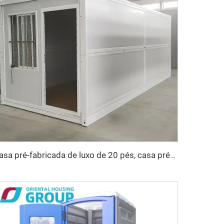
casa pré-fabricada de luxo de 20 pés, casa pré-fabricada dobrável, casa contêiner dobrável para venda