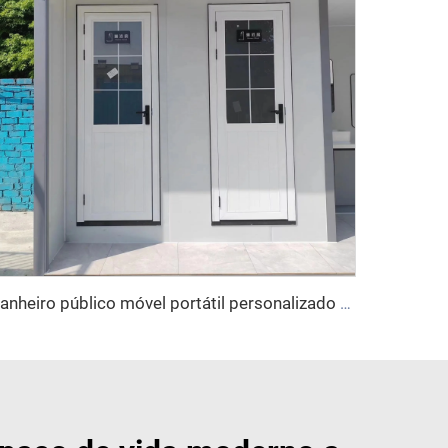
Banheiro público móvel portátil personalizado PE para camping, preço de casas de contêiner, banheiro móvel