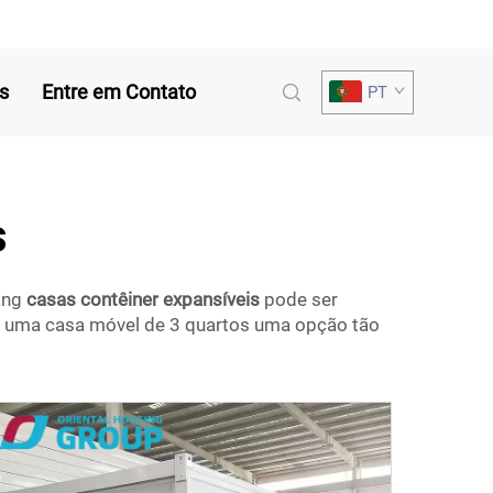
s
Entre em Contato
PT
s
fang
casas contêiner expansíveis
pode ser
a uma casa móvel de 3 quartos uma opção tão