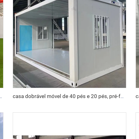
 luxo banheiro completo pré-fabricado casa de contêiner expansível preço casa pré-fabricada
casa dobrável móvel de 40 pés e 20 pés, pré-fabricada, sala dobrável, contêiner, caixa de armazenamento, casas dobráveis à venda