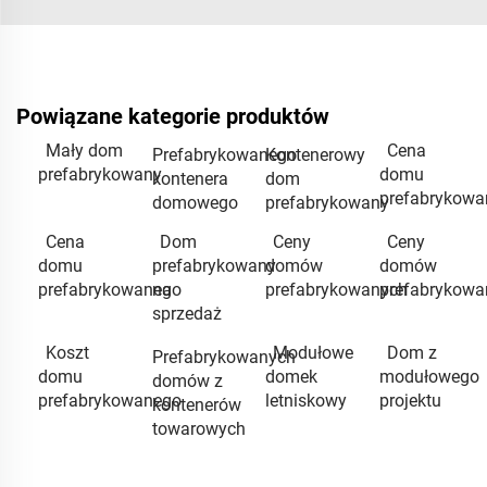
Powiązane kategorie produktów
Mały dom
Cena
Prefabrykowanego
Kontenerowy
prefabrykowany
domu
kontenera
dom
prefabrykowa
domowego
prefabrykowany
Cena
Dom
Ceny
Ceny
domu
prefabrykowany
domów
domów
prefabrykowanego
na
prefabrykowanych
prefabrykowa
sprzedaż
Koszt
Modułowe
Dom z
Prefabrykowanych
domu
domek
modułowego
domów z
prefabrykowanego
letniskowy
projektu
kontenerów
towarowych