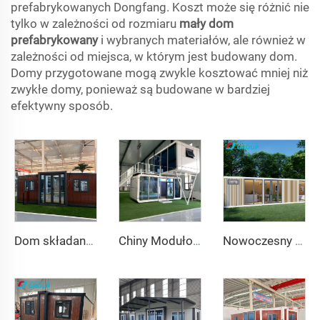
prefabrykowanych Dongfang. Koszt może się różnić nie
tylko w zależności od rozmiaru
mały dom
prefabrykowany
i wybranych materiałów, ale również w
zależności od miejsca, w którym jest budowany dom.
Domy przygotowane mogą zwykle kosztować mniej niż
zwykłe domy, ponieważ są budowane w bardziej
efektywny sposób.
Dom składany 20ft 40ft Prefabrykowany przenośny kontenerowy dom rozszerzalny dom mobilny 3 sypialnie modułowy prefabrykowany rozszerzalny dom
Chiny Modułowy Dom Kapsułowy Cena Prefabrykowany Dom Jabłkowy na Sprzedaż 20 stóp
Nowoczesny luksusowy budynek biurowy Prefabrykowana dźwiękoszczelna kabina robocza Aluminiowa rama Styl chiński dla hoteli i domów inspirowana kabiną Apple