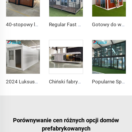
40-stopowy luksusowy prefabrykowany dom kontenerowy z 4 sypialniami, łazienką i kuchnią gotowy do zamieszkania
Regular Fast Expand Chińskie domy kontenerowe prefabrykowane o wysokiej jakości 20/40 stóp Nowoczesny rozszerzalny dom kontenerowy z łazienką
Gotowy do wysyłki 40 stóp 20 stóp luksusowa lekka stalowa willa pełna łazienka prefabrykowany rozszerzalny kontener dom cena prefabrykowany dom
2024 Luksusowy 20-stopowy prefabrykowany składany kontenerowy dom Prefabrykowane domy Składany kontenerowy dom na sprzedaż
Chiński fabryczny inteligentny system domowy luksusowy mobilny dom nowa kapsuła kosmiczna stalowy prefabrykowany kontenerowy dom dla hotelu i ośrodka wypoczynkowego
Popularne Sprzedaż Wyjątkowej Jakości Luksusowe Domki Zwalnialne Prefabrykowane Kontenery Złamanego Domu z Dobrą Ceną
Porównywanie cen różnych opcji domów
prefabrykowanych