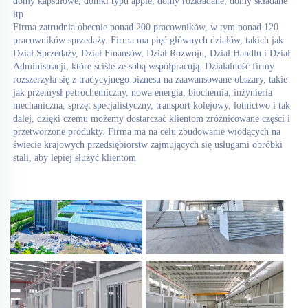
domy kapsułowe, domki typu apple, domy rozkładane, domy składane 
itp. 
Firma zatrudnia obecnie ponad 200 pracowników, w tym ponad 120 
pracowników sprzedaży. Firma ma pięć głównych działów, takich jak 
Dział Sprzedaży, Dział Finansów, Dział Rozwoju, Dział Handlu i Dział 
Administracji, które ściśle ze sobą współpracują. Działalność firmy 
rozszerzyła się z tradycyjnego biznesu na zaawansowane obszary, takie 
jak przemysł petrochemiczny, nowa energia, biochemia, inżynieria 
mechaniczna, sprzęt specjalistyczny, transport kolejowy, lotnictwo i tak 
dalej, dzięki czemu możemy dostarczać klientom zróżnicowane części i 
przetworzone produkty. Firma ma na celu zbudowanie wiodących na 
świecie krajowych przedsiębiorstw zajmujących się usługami obróbki 
stali, aby lepiej służyć klientom 