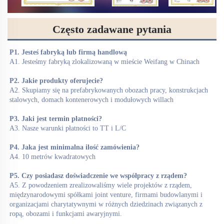
Często zadawane pytania
P1. Jesteś fabryką lub firmą handlową 
A1. Jesteśmy fabryką zlokalizowaną w mieście Weifang w Chinach 
P2. Jakie produkty oferujecie? 
A2. Skupiamy się na prefabrykowanych obozach pracy, konstrukcjach 
stalowych, domach kontenerowych i modułowych willach 
P3. Jaki jest termin płatności? 
A3. Nasze warunki płatności to TT i L/C 
P4. Jaka jest minimalna ilość zamówienia? 
A4. 10 metrów kwadratowych 
P5. Czy posiadasz doświadczenie we współpracy z rządem? 
A5. Z powodzeniem zrealizowaliśmy wiele projektów z rządem, 
międzynarodowymi spółkami joint venture, firmami budowlanymi i 
organizacjami charytatywnymi w różnych dziedzinach związanych z 
ropą, obozami i funkcjami awaryjnymi. 