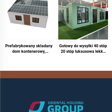
Na zewnątrz Mobilny
Malutki dom luksusowy
Dom Kapsułkowy
Prefabrykowany składany
Gotowy do wysyłki 40 stóp
dom kontenerowy,
20 stóp luksusowa lekka
niestandardowy, szybki
stalowa willa pełna
montaż, mały dom
łazienka prefabrykowany
kontenerowy do sprzedaży
rozszerzalny kontener dom
cena prefabrykowany dom