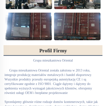
Profil Firmy
Grupa mieszkaniowa Oriental
Grupa mieszkaniowa Oriental 
została założona w 2013 roku, 
integruje produkcję materiałów metalowych i handel eksportowy. 
Wszystkie produkty przeszły europejską autentykację CE i są 
certyfikowane zgodnie z ISO 9001. Ciągle dążymy i dążymy do 
spełnienia wyższych wymagań jakościowych klientów, oferujemy 
również usługi OEM i bezpłatne projektowanie 
Sprzedajemy głównie różne rodzaje domów kontenerowych, takie jak 