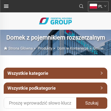
PL
Domek z pojemnikiem rozszerzalnym
Strona Główna
>
Produkty
>
Dom w Kontenerze
>
Domek z pojemnikiem rozszerzalnym
Wszystkie kategorie
Wszystkie podkategorie
Szukaj