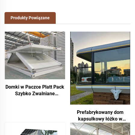
Produkty Powiązane
Domki w Paczce Platt Pack
Szybko Zwalniane
Przenośne Modułowe 20
stóp 40 stóp Foldujące
Prefabrykowany dom
Kontenery Małe Domki
kapsułkowy łóżko w
kabinie Hotel Kontenerowy
dom kapsułkowy do spania