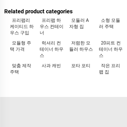
Related product categories
프리팹리
프리팹 하
모듈러 A
소형 모듈
케이티드 하
우스 컨테이
자형 집
러 주택
우스 구입
너
모듈형 주
럭셔리 컨
저렴한 모
20피트 컨
택 가격
테이너 하우
듈러 하우스
테이너 하우
스
스
맞춤 제작
사과 캐빈
포타 포티
작은 프리
주택
팹 집