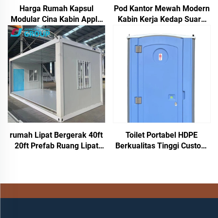
Harga Rumah Kapsul
Pod Kantor Mewah Modern
Modular Cina Kabin Apple
Kabin Kerja Kedap Suara
Prefabrikasi Dijual 20 kaki
Prefabrikasi Rangka
Aluminium Gaya Cina untuk
Hotel Rumah Terinspirasi
Kabin Apple
rumah Lipat Bergerak 40ft
Toilet Portabel HDPE
20ft Prefab Ruang Lipat
Berkualitas Tinggi Custom
Rumah Kontainer Kotak
Mudah Dipindahkan Kamar
Penyimpanan Lipat Rumah
Mandi Umum Prefabrikasi
Lipat Dijual
Nyaman untuk Kemah Luar
Ruangan Modern Hangfa