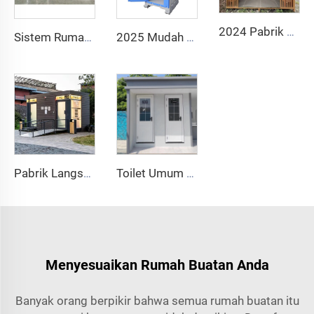
2024 Pabrik Kabin Toilet Bergerak Baja Portabel Luar Ruangan Kamar Mandi Umum untuk Penggunaan Rumah dengan Bahan Panel Sandwich
Sistem Rumah Cerdas Pabrik Cina Rumah Mobil Mewah Kapsul Luar Angkasa Baru Rumah Kontainer Baja Prefabrikasi untuk Hotel dan Resor
2025 Mudah Dipasang Toilet Umum Toilet Portabel Kamar Mandi Mewah Toilet Portabel dan Kamar Mandi Toilet Luar Ruangan Portabel
Pabrik Langsung Produsen Cina! Toilet Plastik Dudukan PE Rotomolded Tahan Lama Toilet Luar Ruangan Portabel
Toilet Umum Luar Ruangan Portabel Kustom PE untuk Berkemah Harga Rumah Kontainer Toilet Bergerak
Menyesuaikan Rumah Buatan Anda
Banyak orang berpikir bahwa semua rumah buatan itu