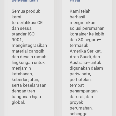
Berkelanjutan
Pasar
Semua produk
Kami telah
kami
berhasil
tersertifikasi CE
mengirimkan
dan sesuai
solusi perumahan
standar ISO
kontainer ke lebih
9001,
dari 30 negara—
mengintegrasikan
termasuk
material canggih
Amerika Serikat,
dan desain ramah
Arab Saudi, dan
lingkungan untuk
Australia—untuk
menjamin
digunakan dalam
ketahanan,
pariwisata,
keberlanjutan,
perhotelan,
serta keselarasan
tempat
dengan tren
penampungan
bangunan hijau
darurat, dan
global.
proyek
perumahan,
sehingga