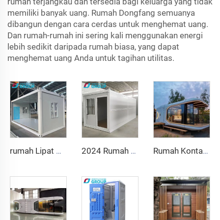
rumah terjangkau dan tersedia bagi keluarga yang tidak
memiliki banyak uang. Rumah Dongfang semuanya
dibangun dengan cara cerdas untuk menghemat uang.
Dan rumah-rumah ini sering kali menggunakan energi
lebih sedikit daripada rumah biasa, yang dapat
menghemat uang Anda untuk tagihan utilitas.
rumah Lipat Bergerak 40ft 20ft Prefab Ruang Lipat Rumah Kontainer Kotak Penyimpanan Lipat Rumah Lipat Dijual
2024 Rumah Kontainer Lipat Mewah 20 kaki Rumah Prefabrikasi Rumah Kontainer Lipat Dijual
Rumah Kontainer Lepas-Pasang Multifungsi Rumah Kapsul Kantor Hotel Rumah Kabin Mungil