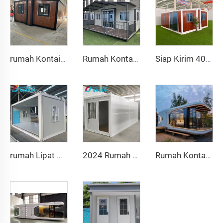
rumah Kontainer Prefabrikasi Mewah 40 kaki dengan 4 Kamar Tidur Kamar Mandi dan Dapur Siap Huni
Rumah Kontainer Prefabrikasi Berkualitas Cina yang Dapat Diperluas dengan Cepat dan Reguler 20/40FT Rumah Kontainer Modern yang Dapat Diperluas dengan Kamar Mandi
Siap Kirim 40Ft 20Ft Villa Baja Ringan Mewah Kamar Mandi Lengkap Rumah Kontainer Prefab yang Dapat Diperluas Harga Rumah Prefabrikasi
rumah Lipat Bergerak 40ft 20ft Prefab Ruang Lipat Rumah Kontainer Kotak Penyimpanan Lipat Rumah Lipat Dijual
2024 Rumah Kontainer Lipat Mewah 20 kaki Rumah Prefabrikasi Rumah Kontainer Lipat Dijual
Rumah Kontainer Lepas-Pasang Multifungsi Rumah Kapsul Kantor Hotel Rumah Kabin Mungil