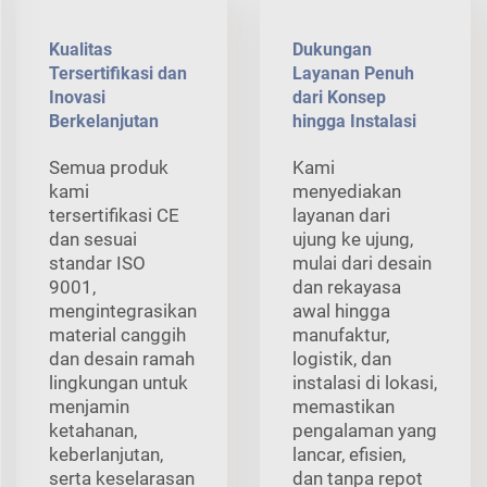
Kualitas
Dukungan
Tersertifikasi dan
Layanan Penuh
Inovasi
dari Konsep
Berkelanjutan
hingga Instalasi
Semua produk
Kami
kami
menyediakan
tersertifikasi CE
layanan dari
dan sesuai
ujung ke ujung,
standar ISO
mulai dari desain
9001,
dan rekayasa
mengintegrasikan
awal hingga
material canggih
manufaktur,
dan desain ramah
logistik, dan
lingkungan untuk
instalasi di lokasi,
menjamin
memastikan
ketahanan,
pengalaman yang
keberlanjutan,
lancar, efisien,
serta keselarasan
dan tanpa repot