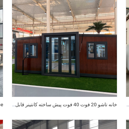
وچک پیش ساخته مدولار 20 متری 40 فوت دفتر قابل حمل سیب خانه غلاف کابین سیب متحرک
خانه تاشو 20 فوت 40 فوت پیش ساخته کانتینر قابل حمل خانه قابل گسترش خانه سیار 3 خوابه مدولار پیش ساخته خانه قابل ارتقا