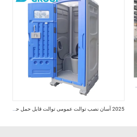
ریع قابل حمل ماژولی ۲۰ فوت ۴۰ فوت فولدینگ کانتینر
2025 آسان نصب توالت عمومی توالت قابل حمل حمام لوکس توالت قابل حمل و اتاق دوش توالت در فضای باز قابل حمل