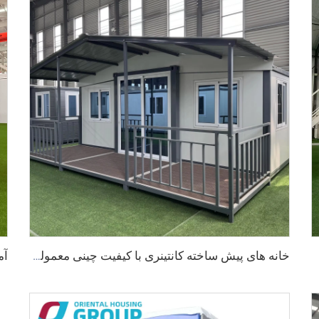
خانه های پیش ساخته کانتینری با کیفیت چینی معمولی کانتینری با کیفیت 20/40 FT Morden خانه کانتینری قابل افزایش با حمام