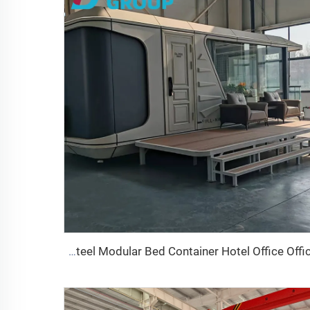
Factory Supply Loxury 20ft Container Home Comfortable Thiny Space Capsule House Prefab Steel Modular Bed Container Hotel Office Office