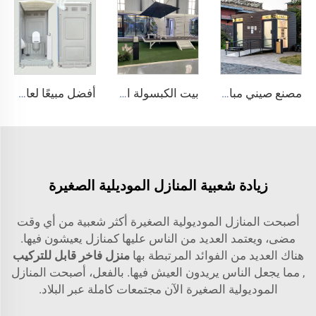
مصنع صيني مباشر! مرحاض متنقل متين مصنوع من البولي إيثيلين المصبوب دوارًا، مقعد مرحاض بلاستيكي، مرحاض خارجي محمول.
بيت الكبسولة الذكي - وحدة سكنية مدمجة مجهزة بالتكنولوجيا بتصميم عصري للفنادق
أفضل مبيعًا لعام 2025: مرحاض عام محمول عصري مصنوع من البولي إيثيلين عالي الكثافة (HDPE)، قابل للحمل، مع صفيحة تدفق، مرحاض متنقل بلاستيكي يمكن التخلص منه للاستخدام في الحمامات الخارجية
زيادة شعبية المنازل الموديلية الصغيرة
أصبحت المنازل الموديولية الصغيرة أكثر شعبية من أي وقت
مضى، ويعتمد العديد من الناس عليها كمنازل يعيشون فيها.
هناك العديد من الفوائد المرتبطة بها
منزل فاخر قابل للتركيب
, مما يجعل الناس يريدون العيش فيها. بالفعل، أصبحت المنازل
الموديولية الصغيرة الآن مجتمعات كاملة عبر البلاد.