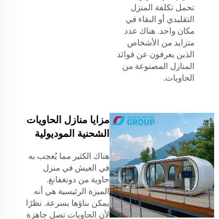
تحمل تكلفة المنزل
التقليدي أو البقاء في
مكان واحد. هناك عدد
متزايد من الأشخاص
الذين يعرفون عن فوائد
المنازل المصنوعة من
الحاويات.
مزايا منازل الحاويات
الشحنية الموديولية
هناك الكثير مما يُعجب به
في العيش في منزل
حاوية من دونغفانغ.
الميزة الرئيسية هي أنه
يمكن بناؤها بسرعة. نظرًا
لأن الحاويات تصل جاهزة