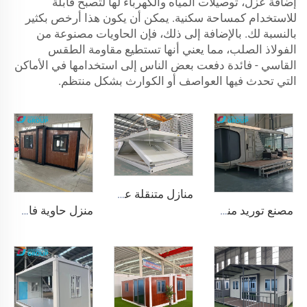
إضافة عزل، توصيلات المياه والكهرباء لها لتصبح قابلة
للاستخدام كمساحة سكنية. يمكن أن يكون هذا أرخص بكثير
بالنسبة لك. بالإضافة إلى ذلك، فإن الحاويات مصنوعة من
الفولاذ الصلب، مما يعني أنها تستطيع مقاومة الطقس
القاسي - فائدة دفعت بعض الناس إلى استخدامها في الأماكن
التي تحدث فيها العواصف أو الكوارث بشكل منتظم.
منازل متنقلة عالية الجودة قابلة للطي والفصل على شكل حرف Z جاهزة للتجميع، منازل حاويات قابلة للطي لمخيمات التعدين والمكتب
مصنع توريد منزل حاوية فاخر 20 قدمًا مريح منزل كبسولة مساحة صغيرة مسبق الصنع من الفولاذ سرير وحدات كابينة فندق للاستخدام المكتبي
منزل حاوية فاخر جاهز بطول 40 قدمًا مع 4 غرف نوم وحمام ومطبخ جاهز للسكن