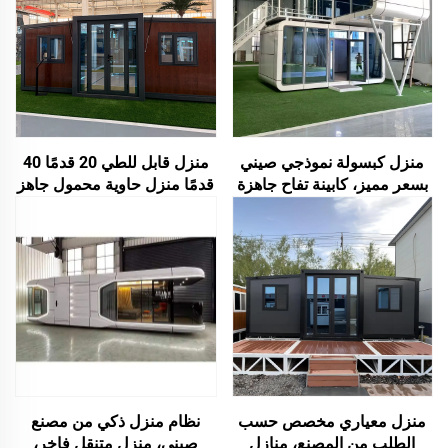
منزل كبسولة نموذجي صيني
منزل قابل للطي 20 قدمًا 40
بسعر مميز، كابينة تفاح جاهزة
قدمًا منزل حاوية محمول جاهز
للبيع بطول ٢٠ قدمًا
منزل متنقل قابل للتوسيع
منزل متنقل مكون من 3 غرف
نوم وحدات منزل مسبق الصنع
قابل للتوسيع
منزل معياري مخصص حسب
نظام منزل ذكي من مصنع
الطلب من المصنع، منازل
صيني، منزل متنقل فاخر،