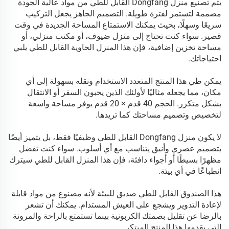
يتم تصنيع منزل Dongfang القابل للطي من مواد عالية الجودة
مصممة لتستمر لفترة طويلة. التصميم الجاهز يجعل التركيب
سريعًا وسهلًا، بحيث يمكنك الاستمتاع المساحة الجديدة في وقت
قصير. سواء كنت تحتاج إلى منزل ضيوف، أو مكتب منزلي، أو
مساحة تخزين إضافية، فإن هذا المنزل الحاوية القابل للطي يلبي
احتياجاتك.
يمكن طي هذا المنتج المتعدد الاستخدام ونقله بسهولة إلى أي
مكان، مما يجعله مثاليًا لأولئك الذين يحبون السفر أو الانتقال
بشكل متكرر. الحجم 40 قدم × 20 قدم يوفر مساحة واسعة
لتخصيص وتصميم مساحتك كما تريدها.
لا يكون منزل Dongfang القابل للطي وظيفيًا فقط، بل يتميز أيضًا
بتصميم عصري وأنيق يتناسب مع أي أسلوب. سواء كنت تفضل
مظهرًا بسيطًا أو أجواء دافئة، فإن هذا المنزل القابل للطي سيترك
انطباعًا في أي بيئة.
هذا الصندوق القابل للطي صديق للبيئة لأنه مصنوع من مواد قابلة
لإعادة التدوير ويشجع على العيش المستدام. يمكنك أن تشعر
بالرضا عن تقليل بصمتك الكربونية بينما تستمتع بالراحة والمرونة
التي يقدمها هذا المنتج المبتكر.