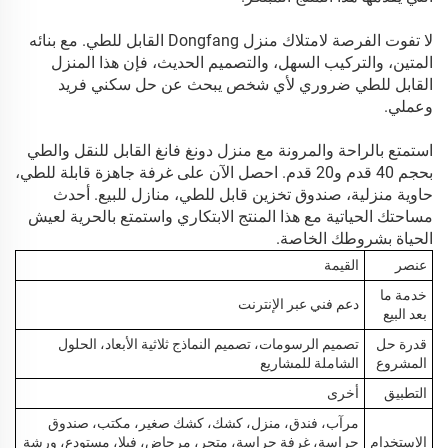
لا تفوت الفرصة لامتلاك منزل Dongfang القابل للطي. مع بنائه
المتين، والتركيب السهل، والتصميم الحديث، فإن هذا المنزل
القابل للطي ضروري لأي شخص يبحث عن حل سكني فريد
وعملي.
استمتع بالراحة والمرونة مع منزل دونغ فانغ القابل للنقل والطي
بحجم 40 قدم و20 قدم. احصل الآن على غرفة جاهزة قابلة للطي،
حاوية منزلية، صندوق تخزين قابل للطي، منازل للبيع. أحدث
مساحتك الحياتية مع هذا المنتج الابتكاري واستمتع بالحرية لعيش
الحياة بشروطك الخاصة.
عنصر
القيمة
خدمة ما
دعم فني عبر الإنترنت
بعد البيع
قدرة حل
تصميم الرسومات، تصميم النماذج ثلاثية الأبعاد، الحلول
المشروع
الشاملة للمشاريع
التطبيق
أخرى
مرآب، فندق، منزل، كشك، كشك صغير، مكتب، صندوق
الاستخدام
حراسة، غرفة حراسة، متجر، مرحاض، فيلا، مستودع، ورشة