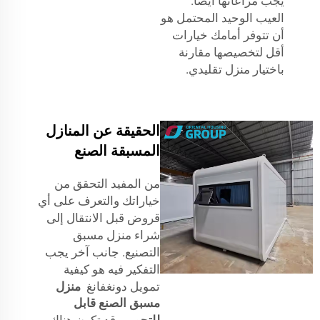
يجب مراعاتها أيضًا.
العيب الوحيد المحتمل هو
أن تتوفر أمامك خيارات
أقل لتخصيصها مقارنة
باختيار منزل تقليدي.
الحقيقة عن المنازل
المسبقة الصنع
من المفيد التحقق من
خياراتك والتعرف على أي
قروض قبل الانتقال إلى
شراء منزل مسبق
التصنيع. جانب آخر يجب
التفكير فيه هو كيفية
تمويل دونغفانغ
منزل
مسبق الصنع قابل
للتحوير
. قد تكون هناك