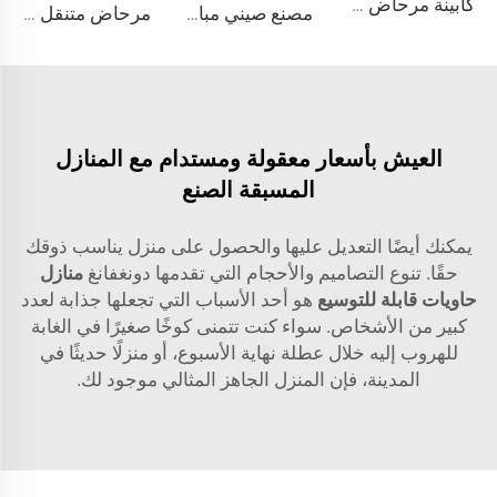
كابينة مرحاض متنقلة خارجية محمولة من الفولاذ من مصنع 2024 للاستخدام المنزلي مع مادة لوحة الساندويتش
مصنع صيني مباشر! مرحاض متنقل متين مصنوع من البولي إيثيلين المصبوب دوارًا، مقعد مرحاض بلاستيكي، مرحاض خارجي محمول.
مرحاض متنقل عام محمول مخصص للاستخدام الخارجي للتخييم بسعر حاويات المنازل المراحيض المتنقلة
العيش بأسعار معقولة ومستدام مع المنازل
المسبقة الصنع
يمكنك أيضًا التعديل عليها والحصول على منزل يناسب ذوقك
حقًا. تنوع التصاميم والأحجام التي تقدمها دونغفانغ
منازل
حاويات قابلة للتوسيع
هو أحد الأسباب التي تجعلها جذابة لعدد
كبير من الأشخاص. سواء كنت تتمنى كوخًا صغيرًا في الغابة
للهروب إليه خلال عطلة نهاية الأسبوع، أو منزلًا حديثًا في
المدينة، فإن المنزل الجاهز المثالي موجود لك.