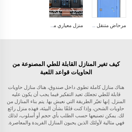
مرحاض متنقل عالي الجودة مصنوع من البولي إيثيلين عالي الكثافة (HDPE) حسب الطلب، سهل الاستخدام، حمام عام جاهز الصنع، مناسب للتخييم الخارجي، مرحاض هانغفا المحمول الحديث
منزل معياري مخصص حسب الطلب من المصنع، منازل جاهزة بأسعار معقولة للبيع، منازل حاويات فاخرة، منزل جاهز
كيف تغير المنازل القابلة للطي المصنوعة من
الحاويات قواعد اللعبة
هناك منازل كاملة تطوى داخل صندوق، هناك منازل حاويات
قابلة للطي تجعلك تعيد التفكير فيما يجب أن يكون عليه
المنزل. إنها تغيّر الطريقة التي نعيش بها. يتم بناء المنازل من
حاويات الشحن، وإذا كنت قلقًا بشأن البيئة، فهذه منزل رائع
لك. يمكن تصنيعها حسب الطلب بأي حجم أو أسلوب، لذلك
فهي مثالية لأولئك الذين يحبون المنازل الفريدة والمعاصرة.