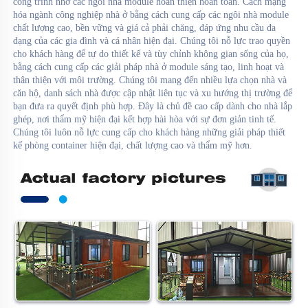
công trình nhờ các ngôi nhà module hoàn thiện hoàn toàn. Cách mạng 
hóa ngành công nghiệp nhà ở bằng cách cung cấp các ngôi nhà module 
chất lượng cao, bền vững và giá cả phải chăng, đáp ứng nhu cầu đa 
dạng của các gia đình và cá nhân hiện đại. Chúng tôi nỗ lực trao quyền 
cho khách hàng để tự do thiết kế và tùy chỉnh không gian sống của họ, 
bằng cách cung cấp các giải pháp nhà ở module sáng tạo, linh hoạt và 
thân thiện với môi trường. Chúng tôi mang đến nhiều lựa chọn nhà và 
căn hộ, danh sách nhà được cập nhật liên tục và xu hướng thị trường để 
bạn đưa ra quyết định phù hợp. Đây là chủ đề cao cấp dành cho nhà lắp 
ghép, nơi thẩm mỹ hiện đại kết hợp hài hòa với sự đơn giản tinh tế. 
Chúng tôi luôn nỗ lực cung cấp cho khách hàng những giải pháp thiết 
kế phòng container hiện đại, chất lượng cao và thẩm mỹ hơn. 