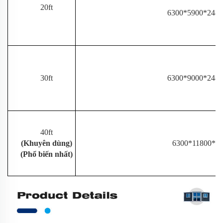
20ft
6300*5900*248
30ft
6300*9000*248
40ft
(Khuyên dùng)
6300*11800*2
(Phổ biến nhất)