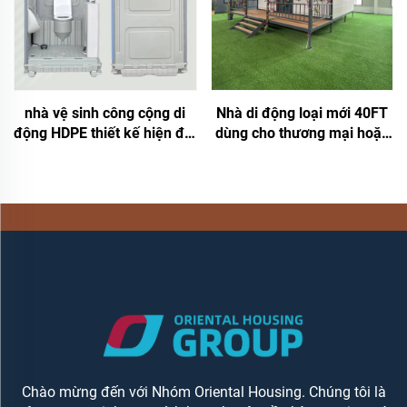
nhà vệ sinh công cộng di
Nhà di động loại mới 40FT
động HDPE thiết kế hiện đại
dùng cho thương mại hoặc
bán chạy năm 2025, loại xả
cá nhân, nhà nhỏ di động
nước bằng nắp bập bênh,
lắp ghép được, nhà
bằng nhựa có thể phân hủy,
container mở rộng
dùng được ngoài trời
Chào mừng đến với Nhóm Oriental Housing. Chúng tôi là