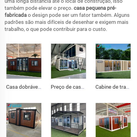
uma longa distância até o local de construção, isso
também pode elevar o preço.
casa pequena pré-
fabricada
o design pode ser um fator também. Alguns
padrões são mais difíceis de desenhar e exigem mais
trabalho, o que pode contribuir para o custo.
Casa dobrável de 20 pés e 40 pés, casa pré-fabricada, contêiner portátil, casa móvel expansível, casa modular pré-fabricada expansível de 3 quartos
Preço de casa modular chinesa, casa cápsula, cabine pré-fabricada de maçã para venda, 20 pés
Cabine de trabalho pré-fabricada e à prova de som, moderna, luxuosa, com estrutura de alumínio, estilo chinês, para hotéis, casas, inspirada na Apple Cabin