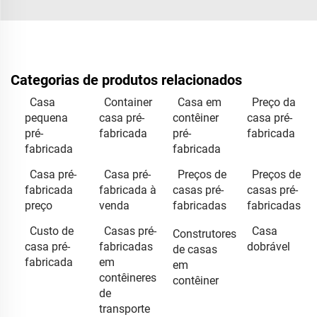
Categorias de produtos relacionados
Casa
Container
Casa em
Preço da
pequena
casa pré-
contêiner
casa pré-
pré-
fabricada
pré-
fabricada
fabricada
fabricada
Casa pré-
Casa pré-
Preços de
Preços de
fabricada
fabricada à
casas pré-
casas pré-
preço
venda
fabricadas
fabricadas
Custo de
Casas pré-
Casa
Construtores
casa pré-
fabricadas
dobrável
de casas
fabricada
em
em
contêineres
contêiner
de
transporte