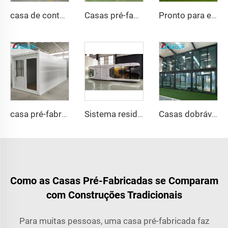
casa de contêiner pré-fabricada de luxo de 40 pés com 4 quartos, banheiro e cozinha, pronta para morar
Casas pré-fabricadas em contêineres de qualidade chinesa de expansão rápida regular 20/40 pés Casa em contêiner expansível Morden com banheiro
Pronto para enviar 40 pés 20 pés vila de aço leve de luxo banheiro completo pré-fabricado casa de contêiner expansível preço casa pré-fabricada
casa pré-fabricada de luxo de 20 pés, casa pré-fabricada dobrável, casa contêiner dobrável para venda
Sistema residencial inteligente de fábrica da China, casa móvel de luxo, nova cápsula espacial, casa pré-fabricada em aço, contêiner para hotel e resort
Casas dobráveis de luxo de alta qualidade e mais vendidas, casa de contêiner dobrável pré-fabricada com bom preço
Como as Casas Pré-Fabricadas se Comparam
com Construções Tradicionais
Para muitas pessoas, uma casa pré-fabricada faz