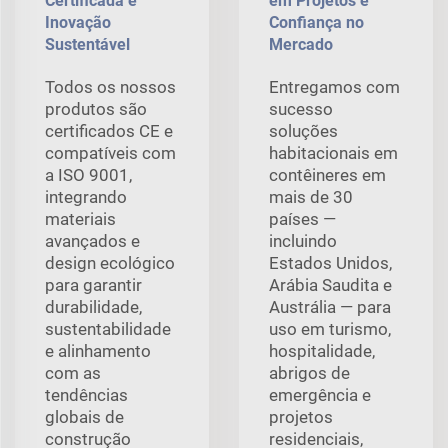
Certificada e
em Projetos e
Inovação
Confiança no
Sustentável
Mercado
Todos os nossos
Entregamos com
produtos são
sucesso
certificados CE e
soluções
compatíveis com
habitacionais em
a ISO 9001,
contêineres em
integrando
mais de 30
materiais
países —
avançados e
incluindo
design ecológico
Estados Unidos,
para garantir
Arábia Saudita e
durabilidade,
Austrália — para
sustentabilidade
uso em turismo,
e alinhamento
hospitalidade,
com as
abrigos de
tendências
emergência e
globais de
projetos
construção
residenciais,