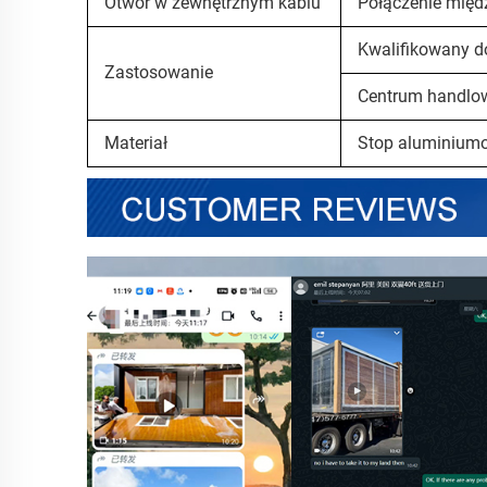
Otwór w zewnętrznym kablu
Połączenie międ
Kwalifikowany do
Zastosowanie
Centrum handlow
Materiał
Stop aluminium