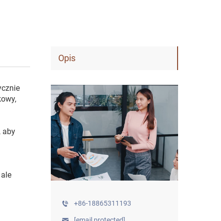
Opis
ycznie
kowy,
 aby
ale
+86-18865311193
[email protected]