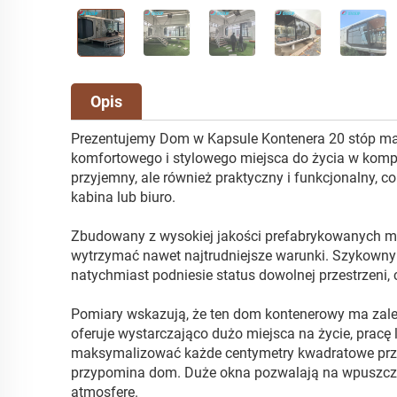
Opis
Prezentujemy Dom w Kapsule Kontenera 20 stóp mark
komfortowego i stylowego miejsca do życia w kompa
przyjemny, ale również praktyczny i funkcjonalny, c
kabina lub biuro.
Zbudowany z wysokiej jakości prefabrykowanych ma
wytrzymać nawet najtrudniejsze warunki. Szykown
natychmiast podniesie status dowolnej przestrzeni, 
Pomiary wskazują, że ten dom kontenerowy ma zale
oferuje wystarczająco dużo miejsca na życie, pracę 
maksymalizować każde centymetry kwadratowe przes
przypomina dom. Duże okna pozwalają na wpuszczeni
atmosferę.