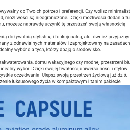
ywalny do Twoich potrzeb i preferencji. Czy wolisz minimalist
ąd, możliwości są nieograniczone. Dzięki możliwości dodania fu
achu, możesz naprawdę uczynić tę przestrzeń swoją własnością.
nią dożywotnią stylishną i funkcjonalną, ale również przyjazny
any z odnawialnych materiałów i zaprojektowany na zasadach
ealny wybór dla tych, którzy dbają o środowisko.
akwaterowania, domu wakacyjnego czy modnej przestrzeni biu
alny wybór. Dzięki swojej trwałości, uniwersalności i stylowi
stkie oczekiwania. Ulepsz swoją przestrzeń życiową już dziś,
zenie luksusowego życia w kompaktowym i tanim pakiecie.