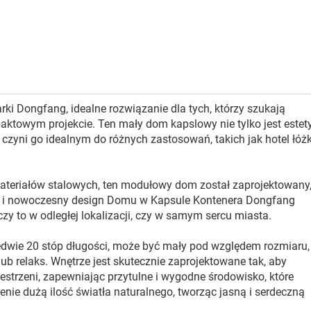
i Dongfang, idealne rozwiązanie dla tych, którzy szukają
ktowym projekcie. Ten mały dom kapslowy nie tylko jest estet
o czyni go idealnym do różnych zastosowań, takich jak hotel łóż
teriałów stalowych, ten modułowy dom został zaprojektowany,
y i nowoczesny design Domu w Kapsule Kontenera Dongfang
czy to w odległej lokalizacji, czy w samym sercu miasta.
dwie 20 stóp długości, może być mały pod względem rozmiaru, 
lub relaks. Wnętrze jest skutecznie zaprojektowane tak, aby
trzeni, zapewniając przytulne i wygodne środowisko, które
e dużą ilość światła naturalnego, tworząc jasną i serdeczną