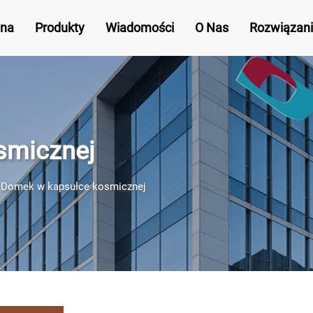
wna
Produkty
Wiadomości
O Nas
Rozwiązan
smicznej
>
Domek w kapsułce kosmicznej