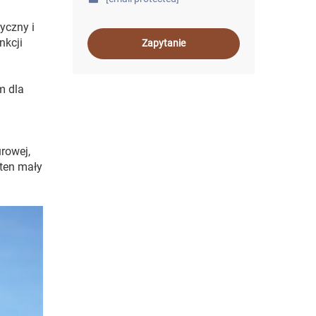
yczny i
nkcji
Zapytanie
m dla
rowej,
 ten mały