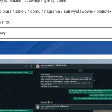
zy kabinkiem a zewnętrznym sprzętem
 biura / szkoły / domu / nagrania / sali wystawowej / biblioteki
e itp.
owy