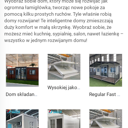
Wyobraź sobie dom, który może się rozwijać jak
ogromna łamigłówka, tworząc nowe pokoje za
pomocą kilku prostych ruchów. Tyle właśnie robią
domy rozwijane! Te inteligentne domy zmieszczają
duży komfort w małą skrzynkę. Wyobraź sobie, że
możesz mieć kuchnię, sypialnię, salon, nawet łazienkę –
wszystko w jednym rozwijanym domu!
Wysokiej jakości składany, odłączany dom mobilny typu Z, prefabrykowane domy w płaskich paczkach, składany dom kontenerowy do biura obozu górniczego
Dom składany 20ft 40ft Prefabrykowany przenośny kontenerowy dom rozszerzalny dom mobilny 3 sypialnie modułowy prefabrykowany rozszerzalny dom
Regular Fast Expand Chińskie domy kontenerowe prefabrykowane o wysokiej jakości 20/40 stóp Nowoczesny rozszerzalny dom kontenerowy z łazienką