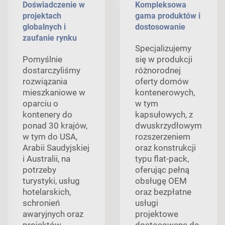
Doświadczenie w
Kompleksowa
projektach
gama produktów i
globalnych i
dostosowanie
zaufanie rynku
Specjalizujemy
Pomyślnie
się w produkcji
dostarczyliśmy
różnorodnej
rozwiązania
oferty domów
mieszkaniowe w
kontenerowych,
oparciu o
w tym
kontenery do
kapsułowych, z
ponad 30 krajów,
dwuskrzydłowym
w tym do USA,
rozszerzeniem
Arabii Saudyjskiej
oraz konstrukcji
i Australii, na
typu flat-pack,
potrzeby
oferując pełną
turystyki, usług
obsługę OEM
hotelarskich,
oraz bezpłatne
schronień
usługi
awaryjnych oraz
projektowe
projektów
dostosowane do