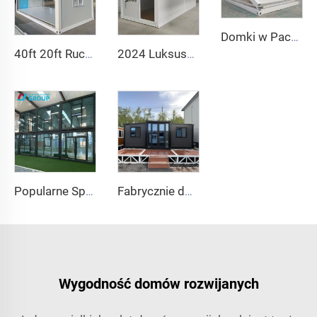
Domki w Paczce Platt Pack Szybko Zwalniane Przenośne Modułowe 20 stóp 40 stóp Foldujące Kontenery Małe Domki
40ft 20ft Ruchomy Składany Dom Prefabrykowany Składany Pokój Dom Kontenerowy Składany Schowek Składane Domy na Sprzedaż
2024 Luksusowy 20-stopowy prefabrykowany składany kontenerowy dom Prefabrykowane domy Składany kontenerowy dom na sprzedaż
Popularne Sprzedaż Wyjątkowej Jakości Luksusowe Domki Zwalnialne Prefabrykowane Kontenery Złamanego Domu z Dobrą Ceną
Fabrycznie dostosowane przystępne domy modułowe, tanie domy prefabrykowane na sprzedaż, luksusowe domy kontenerowe, dom prefabrykowany
Wygodność domów rozwijanych