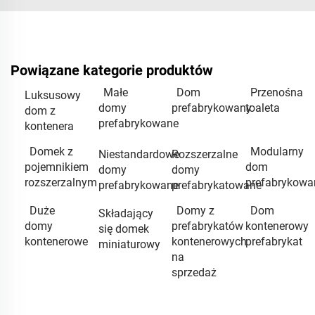
Powiązane kategorie produktów
Małe
Dom
Przenośna
Luksusowy
domy
prefabrykowany
toaleta
dom z
prefabrykowane
kontenera
Domek z
Modularny
Niestandardowe
Rozszerzalne
pojemnikiem
dom
domy
domy
rozszerzalnym
prefabrykowa
prefabrykowane
prefabrykatowane
Duże
Domy z
Dom
Składający
domy
prefabrykatów
kontenerowy
się domek
kontenerowe
kontenerowych
prefabrykat
miniaturowy
na
sprzedaż