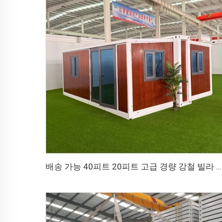
배송 가능 40피트 20피트 고급 경량 강철 빌라 욕실 완비 조립식 확장형 컨테이너 하우스 가격 조립식 주택