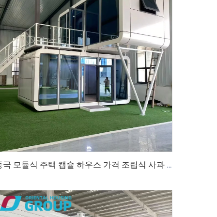
중국 모듈식 주택 캡슐 하우스 가격 조립식 사과 캐빈 판매 20피트