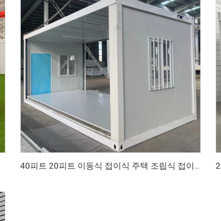
40피트 20피트 이동식 접이식 주택 조립식 접이식 룸 컨테이너 하우스 접이식 보관함 접이식 주택 판매