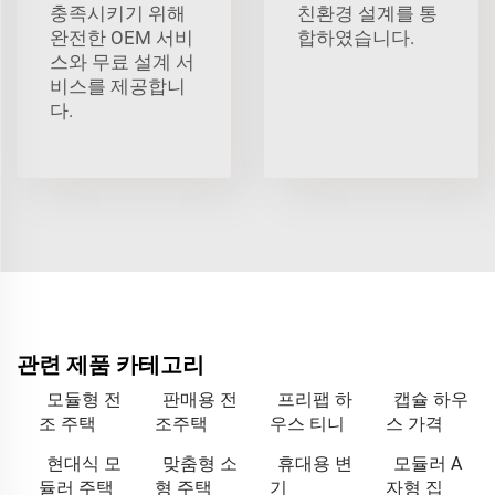
충족시키기 위해
친환경 설계를 통
완전한 OEM 서비
합하였습니다.
스와 무료 설계 서
비스를 제공합니
다.
관련 제품 카테고리
모듈형 전
판매용 전
프리팹 하
캡슐 하우
조 주택
조주택
우스 티니
스 가격
현대식 모
맞춤형 소
휴대용 변
모듈러 A
듈러 주택
형 주택
기
자형 집