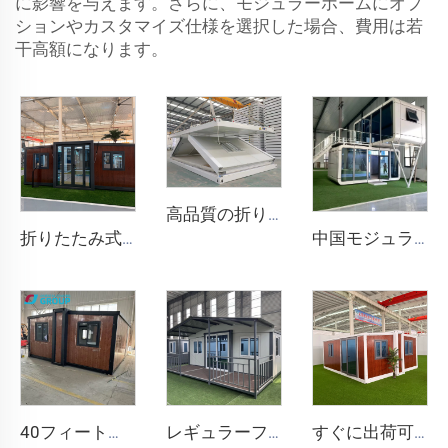
に影響を与えます。さらに、モジュラーホームにオプ
ションやカスタマイズ仕様を選択した場合、費用は若
干高額になります。
高品質の折りたたみ式デタッチZ型モバイルホームプレハブフラットパックハウス折りたたみ式コンテナハウス鉱山キャンプオフィス用
折りたたみ式ハウス 20フィート 40フィート プレハブ ポータブル コンテナ ホーム 拡張可能 モバイルハウス 3ベッドルーム モジュラー プレハブ 拡張可能ハウス
中国モジュラー住宅カプセルハウス価格プレハブアップルキャビン販売20フィート
40フィートの高級プレハブコンテナハウス。4つのベッドルーム、バスルーム、キッチン付き。すぐに入居可能。
レギュラーファスト拡張中国品質コンテナプレハブ住宅20/40フィートモダン拡張可能コンテナハウスバスルーム付き
すぐに出荷可能な40フィート20フィートの高級軽量スチールヴィラフルバスルームプレハブ拡張可能コンテナハウス価格プレハブ住宅