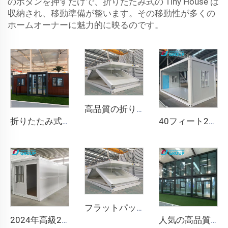
のボタンを押すだけで、折りたたみ式の Tiny House は
収納され、移動準備が整います。その移動性が多くの
ホームオーナーに魅力的に映るのです。
高品質の折りたたみ式デタッチZ型モバイルホームプレハブフラットパックハウス折りたたみ式コンテナハウス鉱山キャンプオフィス用
折りたたみ式ハウス 20フィート 40フィート プレハブ ポータブル コンテナ ホーム 拡張可能 モバイルハウス 3ベッドルーム モジュラー プレハブ 拡張可能ハウス
40フィート20フィートの移動可能な折りたたみ式住宅プレハブ折りたたみ式ルームコンテナハウス折りたたみ式収納ボックス折りたたみ式住宅販売
フラットパック 予製 高速折りたたみ式 ポータブル モジュラー 20ft 40ft 折りたたみ式モバイルコンテナ ティニーハウス ホーム
2024年高級20フィートプレハブ折りたたみコンテナハウス プレハブ住宅 折りたたみコンテナハウス販売中
人気の高品質ラグジュアリー折りたたみ住宅、予製式コンテナハウス、お買い得価格