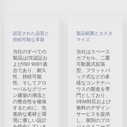
認定された品質と
製品範囲とカスタ
持続可能な革新
マイズ
当社のすべての
当社はスペース
製品はCE認証お
カプセル、二重
よびISO 9001適
可動翼式拡張
合であり、耐久
型、フラットパ
性、持続可能
ック式などの多
性、そしてグロ
様なコンテナハ
ーバルなグリー
ウスの製造を専
ン建築の潮流と
門としており、
の整合性を確保
OEM対応および
するために、先
無料のデザイン
進的な素材と環
サービスを提供
境に優しい設計
し、個別のプロ
を統合していま
ジェクトニーズ