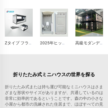
Zタイプ フラットパック 折りたたみコンテナハウス 高品質 工場直販 迅速設置可能 プレハブオフィス 折りたたみハウス
2025年ヒット予想 HDPE モダンデザイン 携帯用公共トイレ フラップ式洗浄可能 プラスチック製モバイルポータトイレ 屋外バスルーム使用向け
高級モダンデザイン・2階建て・持ち運び可能な拡張式コンテナハウス・プレハブ小型モバイル住宅・内部にらせん階段付き
折りたたみ式ミニハウスの世界を探る
折りたたみ式または持ち運び可能なミニハウスはさま
ざまな形状やサイズがありますが、共通しているのは
非常に効率的であるということです。森の中の小さな
小屋から都市の洗練された住居まで、ほぼすべての見